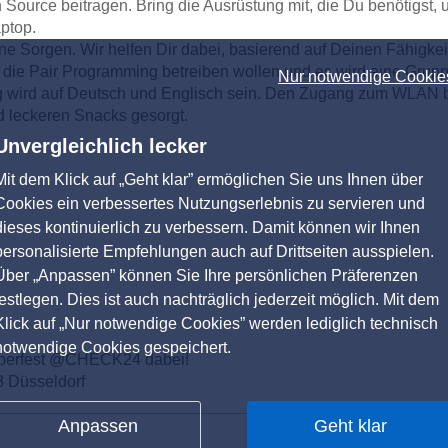
ource beitragen. Bring die Ausrüstung mit, die Du benötigst, 
ptop.
ine Sorgen. Wir helfen Dir dabei, basierend auf Deinen Fähigkei
e, die Pair Programming betreiben wollen und es wird eine Grupp
Nur notwendige Cookie
tung wird auf Deutsch und Englisch sein. Den Zugang zum WLAN
d leckeren Snacks gesorgt.
Unvergleichlich lecker
Mit dem Klick auf „Geht klar” ermöglichen Sie uns Ihnen über
Cookies ein verbessertes Nutzungserlebnis zu servieren und
dieses kontinuierlich zu verbessern. Damit können wir Ihnen
personalisierte Empfehlungen auch auf Drittseiten ausspielen.
Über „Anpassen” können Sie Ihre persönlichen Präferenzen
festlegen. Dies ist auch nachträglich jederzeit möglich. Mit dem
Klick auf „Nur notwendige Cookies” werden lediglich technisch
notwendige Cookies gespeichert.
toberfest @CHECK24 dabei!
3 Düsseldorf
Anpassen
Geht klar