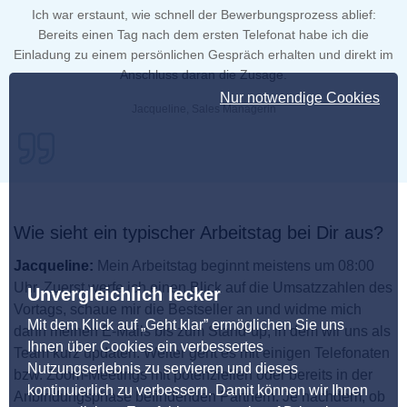
Ich war erstaunt, wie schnell der Bewerbungsprozess ablief:
Bereits einen Tag nach dem ersten Telefonat habe ich die
Einladung zu einem persönlichen Gespräch erhalten und direkt im
Anschluss daran die Zusage.
Nur notwendige Cookies
Jacqueline, Sales Managerin
Wie sieht ein typischer Arbeitstag bei Dir aus?
Jacqueline:
Mein Arbeitstag beginnt meistens um 08:00
Uhr. Zuerst werfe ich einen Blick auf die Umsatzzahlen des
Unvergleichlich lecker
Vortags, schaue mir die Bestseller an und widme mich
Mit dem Klick auf „Geht klar” ermöglichen Sie uns
dann meinen E-Mails bis zum Stand-up, in dem wir uns als
Ihnen über Cookies ein verbessertes
Team kurz updaten. Weiter geht es mit einigen Telefonaten
Nutzungserlebnis zu servieren und dieses
bzw. Zoom-Meetings mit potenziellen oder bereits in der
kontinuierlich zu verbessern. Damit können wir Ihnen
Anbindungsphase befindenden Partnern. Je nachdem, ob