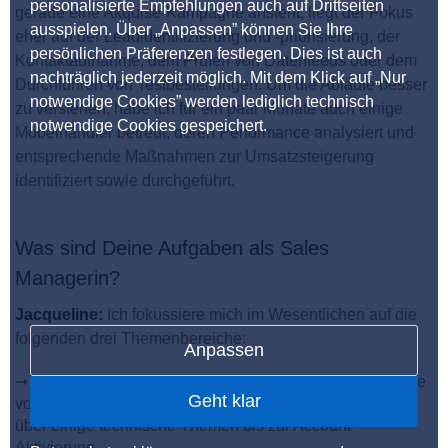
personalisierte Empfehlungen auch auf Drittseiten
gerade eine Akquise-Kampagne ansteht, liegt der Fokus
ausspielen. Über „Anpassen” können Sie Ihre
eher auf der Leadidentifizierung und -priorisierung, der
persönlichen Präferenzen festlegen. Dies ist auch
Kontaktaufnahme, dem Prüfen von Datenfeeds oder dem
nachträglich jederzeit möglich. Mit dem Klick auf „Nur
Durchführen von Testbestellungen. Um die Abläufe besser
notwendige Cookies” werden lediglich technisch
zu verstehen, habe ich für ein paar Monate auch einige
notwendige Cookies gespeichert.
Möbelhändler betreut, deren Performance analysiert und
entsprechende Maßnahmen zur Umsatzsteigerung
identifiziert sowie durchgeführt.
Was sind Deine Aufgaben als Sales
Managerin?
Jacqueline:
Ich fokussiere mich im Wesentlichen auf die
folgenden drei Themenbereiche:
Anpassen
➞ Als Sales-Managerin kümmere ich mich um die Akquise
Geht klar
von neuen Home und Living-Händlern: Vom Erstkontakt
über einige technische Themen bis zur Account-
Aktivierung.