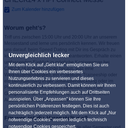
Zum Kalender hinzufügen
Worum geht’s?
Triff uns zwischen 15:00 Uhr und 20:00 Uhr an unserem
Messestand und lerne uns persönlich kennen. Wir freuen
uns darauf, beim Speed Dating mit Dir ins Gespräch zu
Unvergleichlich lecker
kommen und Deine Fragen zu beantworten. Erhalte einen
umfassenden Einblick in mögliche Karrierewege bei
Mit dem Klick auf „Geht klar” ermöglichen Sie uns
CHECK24 in Berlin. Finde heraus, was eine
Ihnen über Cookies ein verbessertes
Werkstudententätigkeit, ein Praktikum, Traineeship oder
Nutzungserlebnis zu servieren und dieses
ein Berufseinstieg in der Softwareentwicklung oder im
kontinuierlich zu verbessern. Damit können wir Ihnen
Produktmanagement bei uns bedeutet! Nutze die
personalisierte Empfehlungen auch auf Drittseiten
Gelegenheit, um mehr über CHECK24 und unseren
ausspielen. Über „Anpassen” können Sie Ihre
Arbeitsalltag in Berlin zu erfahren.
persönlichen Präferenzen festlegen. Dies ist auch
nachträglich jederzeit möglich. Mit dem Klick auf „Nur
Für wen ist die Veranstaltung?
notwendige Cookies” werden lediglich technisch
notwendige Cookies gespeichert.
Die Messe richtet sich an Studierende aller Semester und