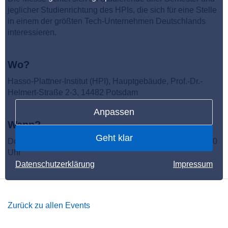
jeglicher Studienrichtung des HPIs, die sich für eine Stelle
in einem der größten Tech-Unternehmen Deutschlands
interessieren.
Wo?
Hasso-Plattner-Institut (HPI), Hauptgebäude, Prof.-Dr.-
Helmert-Straße 2-3, 14482 Potsdam
Anpassen
Wann?
Geht klar
Donnerstag, den 15. Mai 2025 von 15:00 Uhr bis ca. 20:00
Uhr
Datenschutzerklärung
Impressum
Zurück zu allen Events