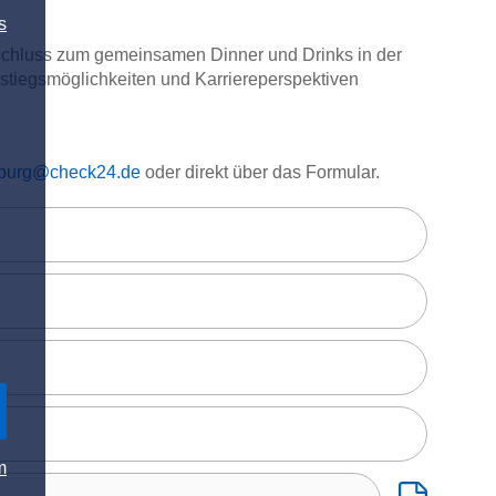
s
schluss zum gemeinsamen Dinner und Drinks in der
stiegsmöglichkeiten und Karriereperspektiven
gsburg@check24.de
oder direkt über das Formular.
m
Bitte lade h