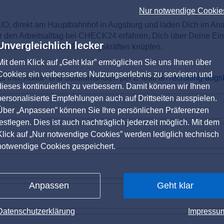
Nur notwendige Cookie
O, direkt am Hauptbahnhof in Augsburg und laden Dich im An
 den Arbeitsalltag bei CHECK24 erfahren, Dich über Deine Ein
Unvergleichlich lecker
are-Entwicklern und Führungskräften knüpfen.
Mit dem Klick auf „Geht klar” ermöglichen Sie uns Ihnen über
Cookies ein verbessertes Nutzungserlebnis zu servieren und
 inkl. Abitur- und Studiumsnoten per E-Mail an
recruiting-au
dieses kontinuierlich zu verbessern. Damit können wir Ihnen
personalisierte Empfehlungen auch auf Drittseiten ausspielen.
Über „Anpassen” können Sie Ihre persönlichen Präferenzen
festlegen. Dies ist auch nachträglich jederzeit möglich. Mit dem
Klick auf „Nur notwendige Cookies” werden lediglich technisch
notwendige Cookies gespeichert.
Anpassen
Geht klar
Datenschutzerklärung
Impressu