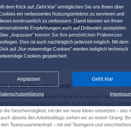
Mit dem Klick auf „Geht klar” ermöglichen Sie uns Ihnen über
Cookies ein verbessertes Nutzungserlebnis zu servieren und
dieses kontinuierlich zu verbessern. Damit können wir Ihnen
Das Beste an CHECK24?
personalisierte Empfehlungen auch auf Drittseiten ausspielen.
Über „Anpassen” können Sie Ihre persönlichen Präferenzen
Die IT-Welt und das agile Arbeiten haben mich direkt begeistert.
festlegen. Dies ist auch nachträglich jederzeit möglich. Mit dem
Franziska, Teamleitung Produktmanagement Reise
Klick auf „Nur notwendige Cookies” werden lediglich technisch
notwendige Cookies gespeichert.
Anpassen
Geht klar
eam bist Du besonders stolz?
Datenschutzerklärung
Impressu
Zusammenhalt und die positive Dynamik in meinem Team – auch
dass die Stimmung darunter leidet. Das ist definitiv keine Selbst
nd die Geschwindigkeit, mit der wir neue Ideen umsetzen – das 
uch abseits des Arbeitsalltags ziehen wir an einem Strang: Beim
ar den Teamzusammenhalt – mit viel Teamgeist und anschließen