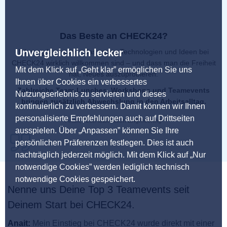
Das Beste an CHECK24?
Unvergleichlich lecker
Ich mag besonders, dass neue Technologien und Ideen bei
CHECK24 wirklich willkommen sind – und dass man die Freiheit
Mit dem Klick auf „Geht klar” ermöglichen Sie uns
hat, Neues auszuprobieren.
Ihnen über Cookies ein verbessertes
Zahlreiche
Team-Lunches, Workshops und Teamevents
Nutzungserlebnis zu servieren und dieses
bringen zusätzlich
Abwechslung
in den Arbeitsalltag.
kontinuierlich zu verbessern. Damit können wir Ihnen
personalisierte Empfehlungen auch auf Drittseiten
Anait, Test Automation Engineering
ausspielen. Über „Anpassen” können Sie Ihre
persönlichen Präferenzen festlegen. Dies ist auch
nachträglich jederzeit möglich. Mit dem Klick auf „Nur
notwendige Cookies” werden lediglich technisch
notwendige Cookies gespeichert.
Nenne uns Deine Top 3 Teamevents seit
Deinem Start bei CHECK24.
Anait:
Mein Einstieg bei CHECK24 wurde direkt mit einer