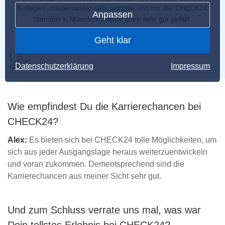
Kollegen untereinander sehr schätze und mir der CHECK24
Anpassen
Standort in München zudem auch sehr gut gefällt.
Alex, Head of Function Payment
Geht klar
Datenschutzerklärung
Impressum
Wie empfindest Du die Karrierechancen bei
CHECK24?
Alex:
Es bieten sich bei CHECK24 tolle Möglichkeiten, um
sich aus jeder Ausgangslage heraus weiterzuentwickeln
und voran zukommen. Dementsprechend sind die
Karrierechancen aus meiner Sicht sehr gut.
Und zum Schluss verrate uns mal, was war