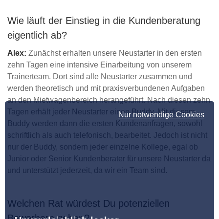
Wie läuft der Einstieg in die Kundenberatung
eigentlich ab?
Alex:
Zunächst erhalten unsere Neustarter in den ersten
zehn Tagen eine intensive Einarbeitung von unserem
Trainerteam. Dort sind alle Neustarter zusammen und
werden theoretisch und mit praxisverbundenen Aufgaben
an den Mietwagenbereich herangeführt. Nach diesen zehn
Tagen erhält jeder Neustarter einen Buddy. Mit diesem
Nur notwendige Cookies
Buddy werden dann die ersten Kundenanfragen, sowohl
schriftlich als auch telefonisch, bearbeitet. Jedoch ist nicht
nur der Buddy, sondern jeder einzelne Kollege, egal ob
Junior oder Senior Kundenberater für unsere Neustarter da
und unterstützt jederzeit, da wir ein Team sind.
Welchen Rat würdest Du potenziellen
Bewerbern geben?