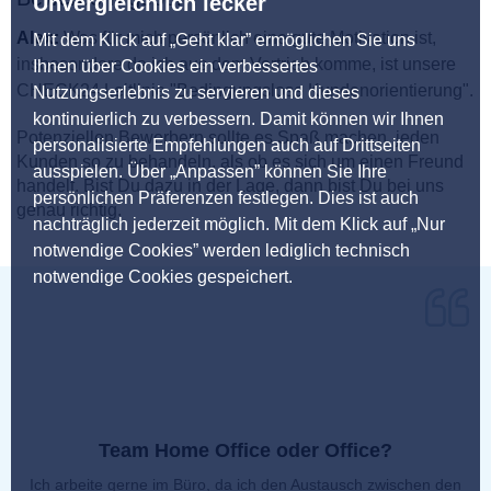
Unvergleichlich lecker
Alex:
Was für mich persönlich eine gute Motivation ist,
Mit dem Klick auf „Geht klar” ermöglichen Sie uns
insbesondere da ich aus dem Vertrieb komme, ist unsere
Ihnen über Cookies ein verbessertes
CHECK24 Leitlinie "Bedingungslose Kundenorientierung".
Nutzungserlebnis zu servieren und dieses
kontinuierlich zu verbessern. Damit können wir Ihnen
Potenziellen Bewerbern sollte es Spaß machen, jeden
personalisierte Empfehlungen auch auf Drittseiten
Kunden so zu behandeln, als ob es sich um einen Freund
ausspielen. Über „Anpassen” können Sie Ihre
handelt. Bist Du dazu in der Lage, dann bist Du bei uns
persönlichen Präferenzen festlegen. Dies ist auch
genau richtig.
nachträglich jederzeit möglich. Mit dem Klick auf „Nur
notwendige Cookies” werden lediglich technisch
notwendige Cookies gespeichert.
Team Home Office oder Office?
Ich arbeite gerne im Büro, da ich den Austausch zwischen den