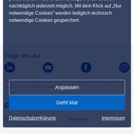
nachträglich jederzeit möglich. Mit dem Klick auf „Nur
notwendige Cookies” werden lediglich technisch
notwendige Cookies gespeichert.
Folge uns auf
Die von uns verwendeten Formen beziehen sich zur besseren Lesbarkeit
Anpassen
gleichermaßen auf alle Geschlechter.
Geht klar
Datenschutzerklärung
Impressum
Kontakt
Über uns
Impressum
Datenschutz