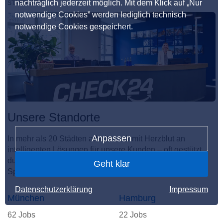
nachträglich jederzeit möglich. Mit dem Klick auf „Nur
STANDORTE
notwendige Cookies” werden lediglich technisch
notwendige Cookies gespeichert.
Unsere Standorte
Anpassen
In mehr als 20 Städten arbeiten wir mit Herzblut an
intelligenten Lösungen für unsere Kunden – oft gestützt
durch KI. Hier entsteht der unvergleichliche CHECKito
Geht klar
Spirit.
Datenschutzerklärung
Impressum
München
Hamburg
62 Jobs
22 Jobs