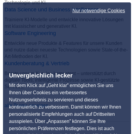
Technologie und KI.
Data Science und Business Intelligence
Nur notwendige Cookies
Trainiere KI-Modelle und entwickle innovative Lösungen
mit klassischer und generativer KI.
Software Engineering
Entwickle neue Produkte & Features für unsere Kunden
und nutze dabei neueste Technologien sowie State-of-the-
Art-Methoden der KI.
Kundenberatung & Vertrieb
Berate unsere Kunden kompetent – unterstützt durch
Unvergleichlich lecker
digitale Tools, intelligente Prozesse sowie KI-gestützte
Mit dem Klick auf „Geht klar” ermöglichen Sie uns
Services.
Ihnen über Cookies ein verbessertes
Nutzungserlebnis zu servieren und dieses
alle Teams anzeigen
kontinuierlich zu verbessern. Damit können wir Ihnen
personalisierte Empfehlungen auch auf Drittseiten
ausspielen. Über „Anpassen” können Sie Ihre
persönlichen Präferenzen festlegen. Dies ist auch