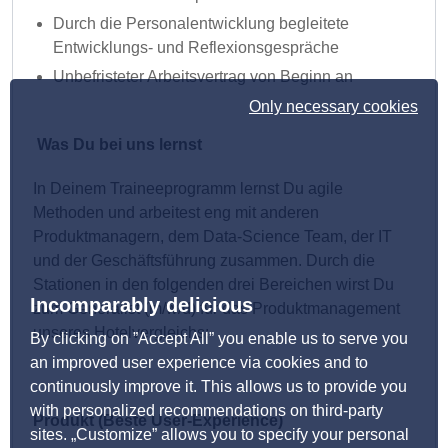
Durch die Personalentwicklung begleitete
Entwicklungs- und Reflexionsgespräche
Unbefristeter Arbeitsvertrag von Beginn an
Only necessary cookies
Was Du bei uns lernst
In Deinem Traineeprogramm lernst Du agile
Methoden und arbeitest eng mit anderen
Produktmanagern, dem Data-Science Team, der IT
und der Geschäftsführung zusammen. Durch die
Stationen in den folgenden drei Bereichen wirst Du
Incomparably delicious
zum Generalist (m/w/d) für das Produktmanagement
unseres Hotelvergleichs:
By clicking on ”Accept All” you enable us to serve you
an improved user experience via cookies and to
continuously improve it. This allows us to provide you
with personalized recommendations on third-party
Produkt (Beste User-Experience)
sites. „Customize” allows you to specify your personal