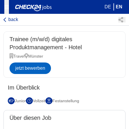
DE
EN
back
Trainee (m/w/d) digitales
Produktmanagement - Hotel
Travel
Münster
jetzt bewerben
Im Überblick
Junior
Vollzeit
Festanstellung
Über diesen Job