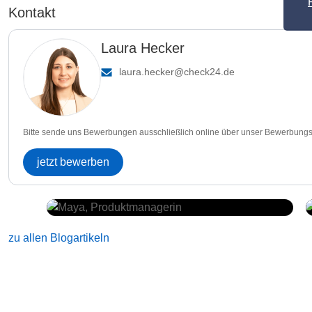
Kontakt
Laura Hecker
laura.hecker@check24.de
Bitte sende uns Bewerbungen ausschließlich online über unser Bewerbungs
jetzt bewerben
zu allen Blogartikeln