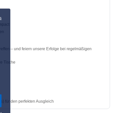
s
mpact
gen
effen – und feiern unsere Erfolge bei regelmäßigen
re Tische
s) für den perfekten Ausgleich