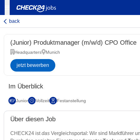
back
(Junior) Produktmanager (m/w/d) CPO Office
Headquarters
Munich
jetzt bewerben
Im Überblick
Junior
Vollzeit
Festanstellung
Über diesen Job
CHECK24 ist
das
Vergleichsportal: Wir sind Marktführer 