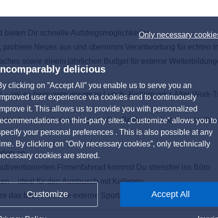
d bieten Dir schnelle Aufstiegsmöglichkeiten
Only necessary cookie
, probiere Neues aus und übernimm Verantwortung für echten I
Coaches sowie einem jährlichen Budget für externe Weiterbildun
Incomparably delicious
By clicking on ”Accept All” you enable us to serve you an
s – sei es beim gemeinsamen Lunch, Kickern oder After-Work-Tr
improved user experience via cookies and to continuously
improve it. This allows us to provide you with personalized
tet hochwertige Ausstattung wie MacBooks und höhenverstellba
recommendations on third-party sites. „Customize” allows you to
specify your personal preferences . This is also possible at any
time. By clicking on ”Only necessary cookies”, only technically
ation an
necessary cookies are stored.
ubventionierten Firmenfahrrad kommst Du stressfrei ins Büro
en – ideal für den Austausch mit Kollegen
Customize
Accept All
utze das bezuschusste externe Sportangebot (u.a. EGYM Wellpas