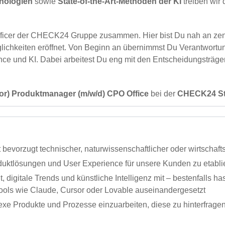
nologien
sowie
State-of-the-Art-Methoden der KI
treiben wir
 Officer der CHECK24 Gruppe zusammen. Hier bist Du nah an zen
ichkeiten eröffnet. Von Beginn an übernimmst Du Verantwortung 
ce und KI. Dabei arbeitest Du eng mit den Entscheidungsträge
ior) Produktmanager (m/w/d) CPO Office
bei der
CHECK24 St
 bevorzugt technischer, naturwissenschaftlicher oder wirtschaft
duktlösungen und User Experience für unsere Kunden zu etabli
, digitale Trends und künstliche Intelligenz mit – bestenfalls 
ools wie Claude, Cursor oder Lovable auseinandergesetzt
exe Produkte und Prozesse einzuarbeiten, diese zu hinterfrage