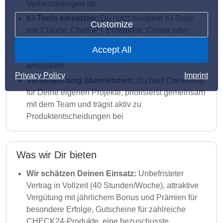
Verbesserungen ab
KI-Tools einsetzen:
Du nutzt moderne KI-Tools
Customize
wie Claude, ChatGPT Enterprise, Cursor oder
Figma Make, um Anforderungen, Nutzerflows,
Accept All
Prototypen und Produktideen schneller zu
entwickeln
Privacy Policy
Imprint
Verantwortung übernehmen:
Du hast Ownership
für Deine eigenen Projekte, priorisierst gemeinsam
mit dem Team und trägst aktiv zu
Produktentscheidungen bei
Was wir Dir bieten
Wir schätzen Deinen Einsatz:
Unbefristeter
Vertrag in Vollzeit (40 Stunden/Woche), attraktive
Vergütung mit jährlichem Bonus und Prämien für
besondere Erfolge, Gutscheine für zahlreiche
CHECK24-Produkte, eine bezuschusste