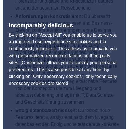
Potenziale für digitale und KI-gestützte Features
entlang der gesamten Reisebuchung
Anforderungen konkretisieren:
Du übersetzt
Nutzerprobleme, Datenanalysen und Business-
Incomparably delicious
Ziele in konkrete Anforderungen, erste Designs
By clicking on ”Accept All” you enable us to serve you
und umsetzbare Produktkonzepte
an improved user experience via cookies and to
Kundennutzen schaffen:
Du entwickelst
continuously improve it. This allows us to provide you
Produktideen, die unseren Kunden helfen,
with personalized recommendations on third-party
schneller den passenden Urlaub zu finden,
sites. „Customize” allows you to specify your personal
bessere Entscheidungen zu treffen und ihre Reise
preferences . This is also possible at any time. By
einfacher zu buchen
clicking on ”Only necessary cookies”, only technically
Features umsetzen:
Du begleitest neue Features
necessary cookies are stored.
von der Konzeption bis zum Livegang und
arbeitest dabei eng und agil mit IT, Data Science
und Geschäftsführung zusammen
Erfolg datenbasiert messen:
Du testest neue
Features iterativ, analysierst nach dem Livegang
datenbasiert den Erfolg und leitest daraus konkrete