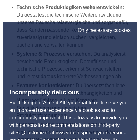
Technische Produktlogiken weiterentwickeln:
Du gestaltest die technische Weiterentwicklung
unseres Pauschalreisevergleichs und sorgst dafür,
dass Kunden passende Reisen schnell,
Only necessary cookies
zuverlässig und einfach suchen, vergleichen,
buchen und verwalten können
Systeme & Prozesse verstehen:
Du analysierst
bestehende Produktlogiken, Datenflüsse und
technische Prozesse, erkennst Schwachstellen
und leitest daraus konkrete Verbesserungen ab
Features konkretisieren:
Du übersetzt fachliche
Incomparably delicious
Anforderungen, technische Abhängigkeiten und
Nutzerbedürfnisse in klare Konzepte,
By clicking on ”Accept All” you enable us to serve you
Spezifikationen und umsetzbare
an improved user experience via cookies and to
Produktanforderungen
continuously improve it. This allows us to provide you
Umsetzung eng begleiten:
Du arbeitest
with personalized recommendations on third-party
eigeninitiativ und eng mit Softwareentwicklern
sites. „Customize” allows you to specify your personal
zusammen, begleitest Features von der