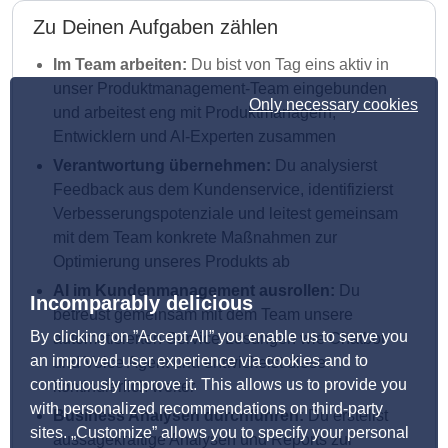
Zu Deinen Aufgaben zählen
Im Team arbeiten:
Du bist von Tag eins aktiv in
unser Produktmanagement-Team eingebunden
Only necessary cookies
und arbeitest eng mit Produktmanagern,
Entwicklern und AI-Experten zusammen
Verantwortung übernehmen:
Du analysierst
Feedback aus dem Kundenservice, identifizierst
Verbesserungspotenziale und leitest gemeinsam
mit dem Team konkrete Maßnahmen zur
Optimierung unseres Produkts ab
AI im Kundenmanagement ausrollen:
Du
Incomparably delicious
betreust gemeinsam mit dem Team unsere
By clicking on ”Accept All” you enable us to serve you
automatisierten Service-Lösungen wie Chatbot
an improved user experience via cookies and to
und Voice Agent und entwickelst diese
continuously improve it. This allows us to provide you
kontinuierlich weiter
with personalized recommendations on third-party
Business Analysen durchführen:
Du erstellst
sites. „Customize” allows you to specify your personal
aussagekräftige Analysen und Reports zur