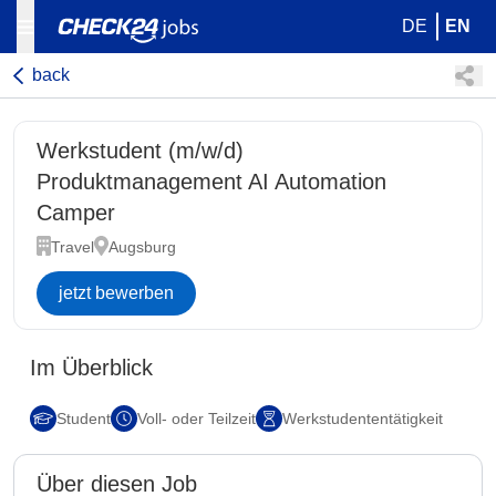
DE
EN
back
Werkstudent (m/w/d)
Produktmanagement AI Automation
Camper
Travel
Augsburg
jetzt bewerben
Im Überblick
Student
Voll- oder Teilzeit
Werkstudententätigkeit
Über diesen Job