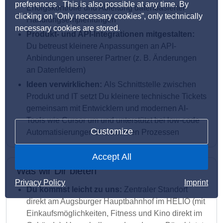
preferences . This is also possible at any time. By
Erfolgskontrolle und Ableitung datenbasierter
clicking on ”Only necessary cookies”, only technically
Handlungsempfehlungen
necessary cookies are stored.
Produkt- und API-Integrationen mitgestalten:
Du betreust kleinere Anpassungen an API-
Anbindungen unserer Partner (z. B. Änderungen
an Datenfeldern)
Ideen verwirklichen:
Als Schnittstelle zwischen
Produkt und IT setzt Du kleinere technische Tickets
gemeinsam mit Entwicklern und modernen AI-
Tools wie Cursor um und unterstützt bei low-code
Customize
Automatisierungen und internen Prozessen
Accept All
Was wir Dir bieten
Privacy Policy
Imprint
Du kommst leicht zu uns:
Zentraler Standort
direkt am Augsburger Hauptbahnhof im HELIO (mit
Einkaufsmöglichkeiten, Fitness und Kino direkt im