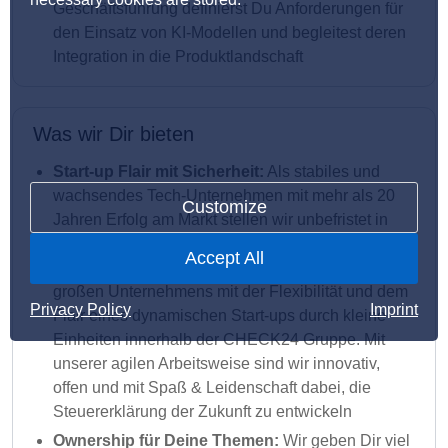
Geschäftsführung definierst Du Anforderungen für
den Einsatz von KI-Modellen und begleitest deren
Integration in die Produktlandschaft
Was wir Dir bieten
Start-up Flair mit Sicherheit:
Als stabiles und
wachsendes Tech-Unternehmen mit mehr als 20
Customize
Jahren Erfolg am Markt stellen wir unbefristet in
Festanstellung ein. CHECK24 verbindet das Beste
Accept All
aus zwei Welten: Stabilität und Sicherheit eines
großen Unternehmens mit der Flexibilität und dem
Privacy Policy
Imprint
Flair eines dynamischen Start-ups durch kleine
Einheiten innerhalb der CHECK24 Gruppe. Mit
unserer agilen Arbeitsweise sind wir innovativ,
offen und mit Spaß & Leidenschaft dabei, die
Steuererklärung der Zukunft zu entwickeln
Ownership für Deine Themen:
Wir geben Dir viel