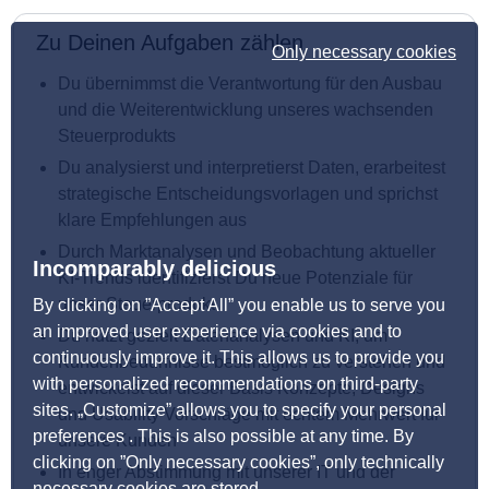
Zu Deinen Aufgaben zählen
Only necessary cookies
Du übernimmst die Verantwortung für den Ausbau
und die Weiterentwicklung unseres wachsenden
Steuerprodukts
Du analysierst und interpretierst Daten, erarbeitest
strategische Entscheidungsvorlagen und sprichst
klare Empfehlungen aus
Durch Marktanalysen und Beobachtung aktueller
Incomparably delicious
KI-Trends identifizierst Du neue Potenziale für
unser Steuerprodukt
By clicking on ”Accept All” you enable us to serve you
an improved user experience via cookies and to
Du nutzt gezielt Datenanalysen und KI, um
continuously improve it. This allows us to provide you
Kundenbedürfnisse bestmöglich zu verstehen und
with personalized recommendations on third-party
entwickelst auf dieser Basis Konzepte, Designs
sites. „Customize” allows you to specify your personal
und Usability Vorschläge mit echtem Mehrwert für
preferences . This is also possible at any time. By
unsere Kunden
clicking on ”Only necessary cookies”, only technically
In enger Abstimmung mit unserer IT und der
necessary cookies are stored.