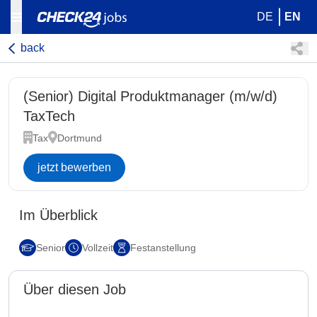
DE
EN
back
(Senior) Digital Produktmanager (m/w/d)
TaxTech
Tax
Dortmund
jetzt bewerben
Im Überblick
Senior
Vollzeit
Festanstellung
Über diesen Job