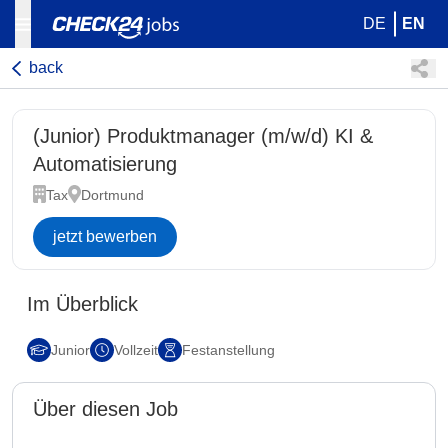
DE
EN
back
(Junior) Produktmanager (m/w/d) KI &
Automatisierung
Tax
Dortmund
jetzt bewerben
Im Überblick
Junior
Vollzeit
Festanstellung
Über diesen Job