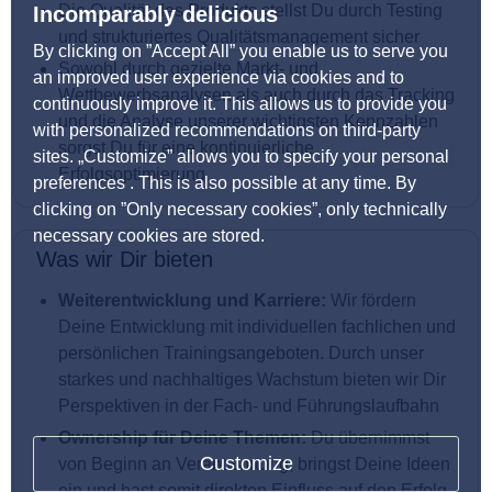
Die Qualität des Produkts stellst Du durch Testing
Incomparably delicious
und strukturiertes Qualitätsmanagement sicher
By clicking on ”Accept All” you enable us to serve you
Sowohl durch gezielte Markt- und
an improved user experience via cookies and to
Wettbewerbsanalysen als auch durch das Tracking
continuously improve it. This allows us to provide you
und die Analyse unserer wichtigsten Kennzahlen
with personalized recommendations on third-party
sorgst Du für eine kontinuierliche
sites. „Customize” allows you to specify your personal
Erfolgsoptimierung
preferences . This is also possible at any time. By
clicking on ”Only necessary cookies”, only technically
necessary cookies are stored.
Was wir Dir bieten
Weiterentwicklung und Karriere:
Wir fördern
Deine Entwicklung mit individuellen fachlichen und
persönlichen Trainingsangeboten. Durch unser
starkes und nachhaltiges Wachstum bieten wir Dir
Perspektiven in der Fach- und Führungslaufbahn
Ownership für Deine Themen:
Du übernimmst
Customize
von Beginn an Verantwortung, bringst Deine Ideen
ein und hast somit direkten Einfluss auf den Erfolg