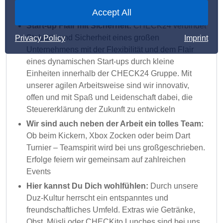
von CHECK24
Accept All
Start-up Flair mit Sicherheit:
CHECK24 verbindet
Stabilität und Sicherheit eines großen
Privacy Policy
Imprint
Unternehmens mit der Flexibilität und dem Flair
eines dynamischen Start-ups durch kleine
Einheiten innerhalb der CHECK24 Gruppe. Mit
unserer agilen Arbeitsweise sind wir innovativ,
offen und mit Spaß und Leidenschaft dabei, die
Steuererklärung der Zukunft zu entwickeln
Wir sind auch neben der Arbeit ein tolles Team:
Ob beim Kickern, Xbox Zocken oder beim Dart
Turnier – Teamspirit wird bei uns großgeschrieben.
Erfolge feiern wir gemeinsam auf zahlreichen
Events
Hier kannst Du Dich wohlfühlen:
Durch unsere
Duz-Kultur herrscht ein entspanntes und
freundschaftliches Umfeld. Extras wie Getränke,
Obst, Müsli oder CHECKito Lunches sind bei uns