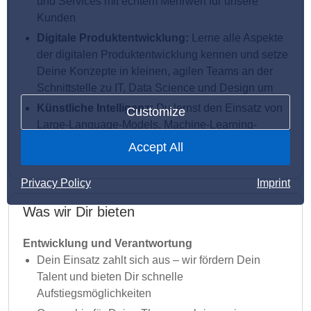
und Services mit echtem Mehrwert für unsere
Kunden
Digitale Produktentwicklung:
Lerne alle Aspekte
der digitalen Produktentwicklung kennen und setze
Deine Konzepte in kleinen, agilen Teams an der
Schnittstelle zu IT, Data Science und Design um
Künstliche Intelligenz:
Du lernst den Einsatz von
Customize
Large-Language-Models, Machine-Learning-
Pipelines und Prompt-Engineering kennen und
Accept All
baust Features mit sichtbarem Impact
Privacy Policy
Imprint
Was wir Dir bieten
Entwicklung und Verantwortung
Dein Einsatz zahlt sich aus – wir fördern Dein
Talent und bieten Dir schnelle
Aufstiegsmöglichkeiten