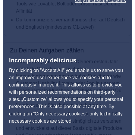
Only necessary cookies
Tools wie Lovable, Bolt oder Cursor hast Du eine
Affinität
Du kommunizierst verhandlungssicher auf Deutsch
und Englisch (mindestens C1-Level)
Zu Deinen Aufgaben zählen
Incomparably delicious
Zwei Jahre, drei Teams:
In Deinem ersten Jahr
stellst Du Dich den wechselnden
By clicking on ”Accept All” you enable us to serve you
Herausforderungen der zentralen Funktionen wie
an improved user experience via cookies and to
Customer Usability, Loyalty oder App in unserem
continuously improve it. This allows us to provide you
Headquarter in München. Anschließend lernst Du
with personalized recommendations on third-party
weitere unserer Vergleichsprodukte und
sites. „Customize” allows you to specify your personal
bundesweiten Standorte besser kennen
preferences . This is also possible at any time. By
clicking on ”Only necessary cookies”, only technically
Kunden:
Du nutzt gezielt Datenanalysen und KI,
necessary cookies are stored.
um Kundenbedürfnisse bestmöglich zu verstehen
und entwickelst auf dieser Basis digitale Produkte