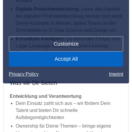
Kunden
Digitale Produktentwicklung:
Lerne alle Aspekte
der digitalen Produktentwicklung kennen und setze
Deine Konzepte in kleinen, agilen Teams an der
Schnittstelle zu IT, Data Science und Design um
Künstliche Intelligenz:
Du lernst den Einsatz von
Customize
Large-Language-Models, Machine-Learning-
Pipelines und Prompt-Engineering kennen und
Accept All
baust Features mit sichtbarem Impact
Privacy Policy
Imprint
Was wir Dir bieten
Entwicklung und Verantwortung
Dein Einsatz zahlt sich aus – wir fördern Dein
Talent und bieten Dir schnelle
Aufstiegsmöglichkeiten
Ownership für Deine Themen – bringe eigene