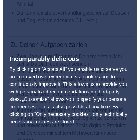
Affinität
Du kommunizierst verhandlungssicher auf Deutsch
und Englisch (mindestens C1-Level)
Zu Deinen Aufgaben zählen
Zwei Jahre, drei Teams:
In Deinem ersten Jahr
Incomparably delicious
stellst Du Dich den wechselnden
By clicking on ”Accept All” you enable us to serve you
Herausforderungen der zentralen Funktionen wie
an improved user experience via cookies and to
Customer Usability, Loyalty oder App in unserem
continuously improve it. This allows us to provide you
Headquarter in München. Anschließend lernst Du
with personalized recommendations on third-party
weitere unserer Vergleichsprodukte und
sites. „Customize” allows you to specify your personal
bundesweiten Standorte besser kennen
preferences . This is also possible at any time. By
Kunden:
Du nutzt gezielt Datenanalysen und KI,
clicking on ”Only necessary cookies”, only technically
um Kundenbedürfnisse bestmöglich zu verstehen
necessary cookies are stored.
und entwickelst auf dieser Basis digitale Produkte
und Services mit echtem Mehrwert für unsere