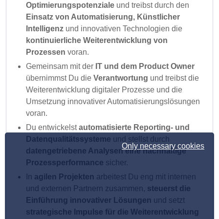
Optimierungspotenziale
und treibst durch den
Einsatz von Automatisierung, Künstlicher
Intelligenz
und innovativen Technologien die
kontinuierliche Weiterentwicklung von
Prozessen
voran.
Gemeinsam mit der
IT und dem Product Owner
übernimmst Du die
Verantwortung
und treibst die
Weiterentwicklung digitaler Prozesse und die
Umsetzung innovativer Automatisierungslösungen
voran.
Du entwickelst
automatisierte Reporting- und
Datenqualitätssysteme
und stellst durch
Only necessary cookies
datengetriebene Analysen eine nachhaltige
Prozessperformance
sicher.
In
agilen Projekten
arbeitest Du eng mit internen
und externen Partnern zusammen,
steuerst die
Einführung innovativer Lösungen
und setzt
strategische
Impulse für die Weiterentwicklung