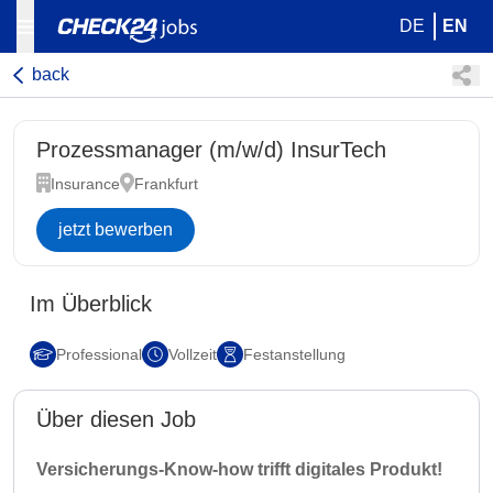
DE
EN
back
Prozessmanager (m/w/d) InsurTech
Insurance
Frankfurt
jetzt bewerben
Im Überblick
Professional
Vollzeit
Festanstellung
Über diesen Job
Versicherungs-Know-how trifft digitales Produkt!