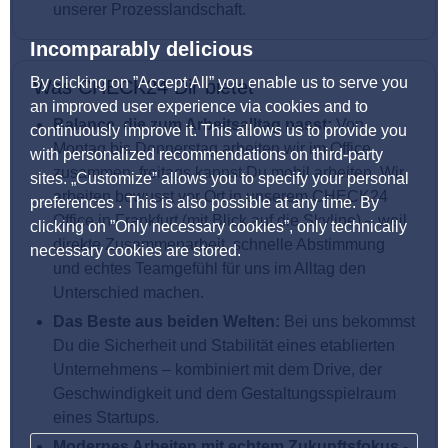
unserer Prozesslandschaft.
Incomparably delicious
By clicking on ”Accept All” you enable us to serve you
Was CHECK24 Dir bietet
an improved user experience via cookies and to
Balance, die zum Arbeitsalltag passt:
Von
continuously improve it. This allows us to provide you
Montag bis Donnerstag arbeiten wir im Office
with personalized recommendations on third-party
zusammen, freitags kannst Du mobil arbeiten. Wir
sites. „Customize” allows you to specify your personal
arbeiten bewusst vor Ort in unserem CHECK24
preferences . This is also possible at any time. By
Office in Frankfurt (mit Blick auf die Skyline) – weil
clicking on ”Only necessary cookies”, only technically
direkte Zusammenarbeit, schnelle Abstimmung
necessary cookies are stored.
und echtes Teamgefühl für uns im Alltag den
Unterschied machen.
Das Beste aus beiden Welten:
Bei uns bekommst
Du die Sicherheit und Stabilität eines etablierten
Unternehmens – kombiniert mit dem Drive, der
Geschwindigkeit und dem Gestaltungsspielraum
eines Startups.
Modernes Arbeiten mit echtem Zukunftsfokus -