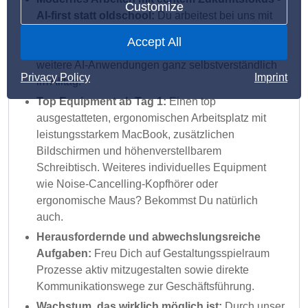
Customize
AI-first statt oldschool:
Du arbeitest bei uns mit
modernen Technologien und nutzt Tools wie
Accept All
ChatGPT Enterprise, Claude Code, Cursor.ai und
weitere AI-Anwendungen ganz selbstverständlich
Privacy Policy
Imprint
im Alltag.
Top Equipment ab Tag 1:
Einen top
ausgestatteten, ergonomischen Arbeitsplatz mit
leistungsstarkem MacBook, zusätzlichen
Bildschirmen und höhenverstellbarem
Schreibtisch. Weiteres individuelles Equipment
wie Noise-Cancelling-Kopfhörer oder
ergonomische Maus? Bekommst Du natürlich
auch.
Herausfordernde und abwechslungsreiche
Aufgaben:
Freu Dich auf Gestaltungsspielraum
Prozesse aktiv mitzugestalten sowie direkte
Kommunikationswege zur Geschäftsführung.
Wachstum, das wirklich möglich ist:
Durch unser