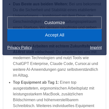
Das Beste aus beiden Welten:
Bei uns bekommst
Du die Sicherheit und Stabilität eines etablierten
Unternehmens – kombiniert mit dem Drive, der
Geschwindigkeit und dem Gestaltungsspielraum
Customize
eines Startups. Wir denken langfristig und geben
Dir gleichzeitig die Chance, Prozesse und Themen
Accept All
aktiv mitzuprägen.
Modernes Arbeiten mit echtem Zukunftsfokus -
Privacy Policy
Imprint
AI-first statt oldschool:
Du arbeitest bei uns mit
modernen Technologien und nutzt Tools wie
ChatGPT Enterprise, Claude Code, Cursor.ai und
weitere AI-Anwendungen ganz selbstverständlich
im Alltag.
Top Equipment ab Tag 1:
Einen top
ausgestatteten, ergonomischen Arbeitsplatz mit
leistungsstarkem MacBook, zusätzlichen
Bildschirmen und höhenverstellbarem
Schreibtisch. Weiteres individuelles Equipment