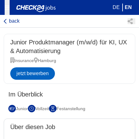
DE
EN
back
Junior Produktmanager (m/w/d) für KI, UX
& Automatisierung
Insurance
Hamburg
jetzt bewerben
Im Überblick
Junior
Vollzeit
Festanstellung
Über diesen Job