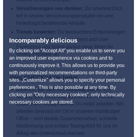
Versicherungen neu denken:
Du arbeitest Dich
tief in unsere Versicherungsprodukte ein und
hinterfragst bestehende Abläufe.
Trends bewerten:
Du beobachtest Entwicklungen
rund um KI, Produktmanagement und User
Incomparably delicious
Experience und leitest daraus neue Ideen für
By clicking on ”Accept All” you enable us to serve you
unsere Produkte ab.
an improved user experience via cookies and to
continuously improve it. This allows us to provide you
with personalized recommendations on third-party
Was CHECK24 Dir bietet
sites. „Customize” allows you to specify your personal
preferences . This is also possible at any time. By
Balance, die zum Arbeitsalltag passt:
Von
clicking on ”Only necessary cookies”, only technically
Montag bis Donnerstag arbeiten wir im Office
necessary cookies are stored.
zusammen, freitags kannst Du mobil arbeiten. Wir
arbeiten bewusst vor Ort in unserem Hamburger
Office – weil direkte Zusammenarbeit, schnelle
Abstimmung und echtes Teamgefühl für uns im
Alltag den Unterschied machen.