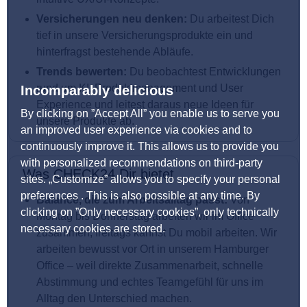
Versicherungen neu denken:
Du arbeitest Dich
tief in unsere Versicherungsprodukte ein und
hinterfragst bestehende Abläufe.
Trends bewerten:
Du beobachtest Entwicklungen
rund um KI, Produktmanagement und User
Incomparably delicious
Experience und leitest daraus neue Ideen für
By clicking on ”Accept All” you enable us to serve you
unsere Produkte ab.
an improved user experience via cookies and to
continuously improve it. This allows us to provide you
with personalized recommendations on third-party
Was CHECK24 Dir bietet
sites. „Customize” allows you to specify your personal
preferences . This is also possible at any time. By
Balance, die zum Arbeitsalltag passt:
Von
clicking on ”Only necessary cookies”, only technically
Montag bis Donnerstag arbeiten wir im Office
necessary cookies are stored.
zusammen, freitags kannst Du mobil arbeiten. Wir
arbeiten bewusst vor Ort in unserem Hamburger
Office – weil direkte Zusammenarbeit, schnelle
Abstimmung und echtes Teamgefühl für uns im
Alltag den Unterschied machen.