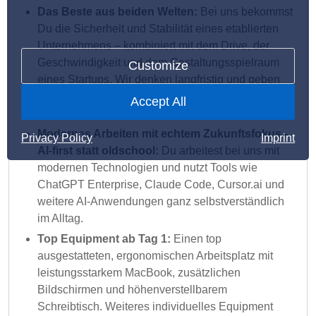
Das Beste aus beiden Welten:
Bei uns bekommst
Du die Sicherheit und Stabilität eines etablierten
Unternehmens – kombiniert mit dem Drive, der
Geschwindigkeit und dem Gestaltungsspielraum
Customize
eines Startups. Wir denken langfristig und geben
Dir gleichzeitig die Chance, Prozesse und Themen
Accept All
aktiv mitzuprägen.
Modernes Arbeiten mit echtem Zukunftsfokus -
Privacy Policy
Imprint
AI-first statt oldschool:
Du arbeitest bei uns mit
modernen Technologien und nutzt Tools wie
ChatGPT Enterprise, Claude Code, Cursor.ai und
weitere AI-Anwendungen ganz selbstverständlich
im Alltag.
Top Equipment ab Tag 1:
Einen top
ausgestatteten, ergonomischen Arbeitsplatz mit
leistungsstarkem MacBook, zusätzlichen
Bildschirmen und höhenverstellbarem
Schreibtisch. Weiteres individuelles Equipment