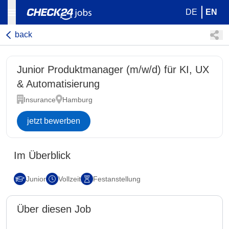
DE
EN
back
Junior Produktmanager (m/w/d) für KI, UX
& Automatisierung
Insurance
Hamburg
jetzt bewerben
Im Überblick
Junior
Vollzeit
Festanstellung
Über diesen Job