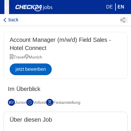
DE
EN
back
Account Manager (m/w/d) Field Sales -
Hotel Connect
Travel
Munich
jetzt bewerben
Im Überblick
Junior
Vollzeit
Festanstellung
Über diesen Job