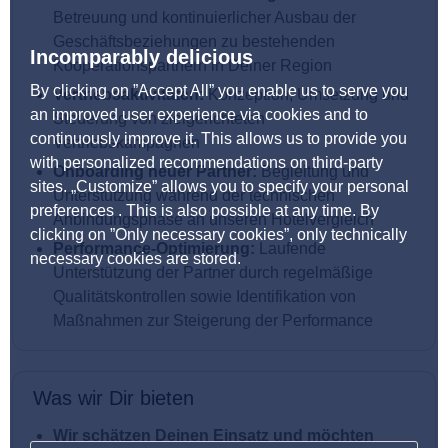
Betreuung und kontinuierlicher Ausbau der
Geschäftsbeziehungen zu bestehenden
Incomparably delicious
Kooperationspartnern in Deiner Region
By clicking on ”Accept All” you enable us to serve you
Vertriebsaktivitäten:
Konzeption, Umsetzung und
an improved user experience via cookies and to
Steuerung von zielgerichteten
continuously improve it. This allows us to provide you
Vertriebskampagnen
with personalized recommendations on third-party
Onboarding neuer Partner:
Begleitung und
sites. „Customize” allows you to specify your personal
Unterstützung während der technischen
preferences . This is also possible at any time. By
Anbindungsphase an unseren Hotelvergleich
clicking on ”Only necessary cookies”, only technically
Performance-Optimierung:
Laufende
necessary cookies are stored.
Unterstützung der Partner durch regelmäßige
Qualitätskontrollen sowie Identifikation von
Maßnahmen zur Steigerung der Performance
Was wir Dir bieten
Wir schätzen Deinen Einsatz und möchten