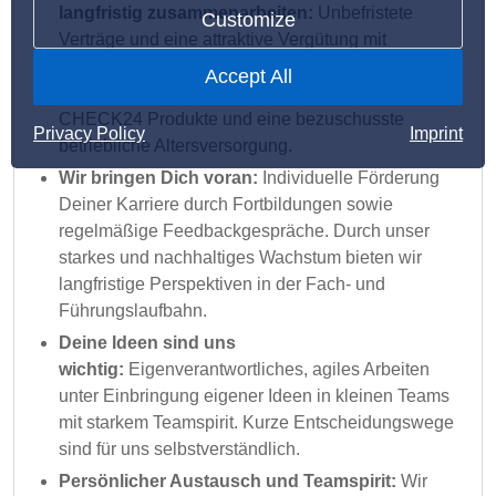
langfristig zusammenarbeiten:
Unbefristete
Customize
Verträge und eine attraktive Vergütung mit
jährlichen Prämien für besondere Erfolge.
Accept All
Obendrauf bieten wir Dir Gutscheine für zahlreiche
CHECK24 Produkte und eine bezuschusste
Privacy Policy
Imprint
betriebliche Altersversorgung.
Wir bringen Dich voran:
Individuelle Förderung
Deiner Karriere durch Fortbildungen sowie
regelmäßige Feedbackgespräche. Durch unser
starkes und nachhaltiges Wachstum bieten wir
langfristige Perspektiven in der Fach- und
Führungslaufbahn.
Deine Ideen sind uns
wichtig:
Eigenverantwortliches, agiles Arbeiten
unter Einbringung eigener Ideen in kleinen Teams
mit starkem Teamspirit. Kurze Entscheidungswege
sind für uns selbstverständlich.
Persönlicher Austausch und Teamspirit:
Wir