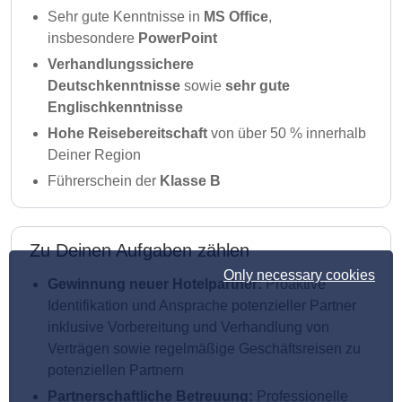
Sehr gute Kenntnisse in
MS Office
,
insbesondere
PowerPoint
Verhandlungssichere
Deutschkenntnisse
sowie
sehr gute
Englischkenntnisse
Hohe Reisebereitschaft
von über 50 % innerhalb
Deiner Region
Führerschein der
Klasse B
Zu Deinen Aufgaben zählen
Only necessary cookies
Gewinnung neuer Hotelpartner:
Proaktive
Identifikation und Ansprache potenzieller Partner
inklusive Vorbereitung und Verhandlung von
Verträgen sowie regelmäßige Geschäftsreisen zu
potenziellen Partnern
Partnerschaftliche Betreuung:
Professionelle