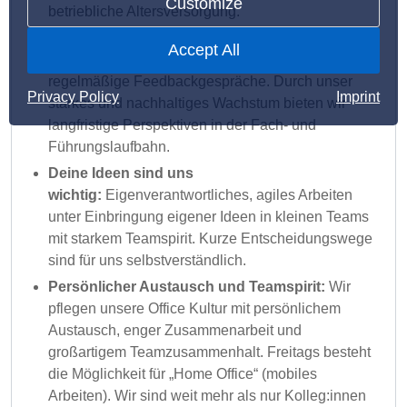
Customize
betriebliche Altersversorgung.
Wir bringen Dich voran:
Individuelle Förderung
Accept All
Deiner Karriere durch Fortbildungen sowie
regelmäßige Feedbackgespräche. Durch unser
Privacy Policy
Imprint
starkes und nachhaltiges Wachstum bieten wir
langfristige Perspektiven in der Fach- und
Führungslaufbahn.
Deine Ideen sind uns
wichtig:
Eigenverantwortliches, agiles Arbeiten
unter Einbringung eigener Ideen in kleinen Teams
mit starkem Teamspirit. Kurze Entscheidungswege
sind für uns selbstverständlich.
Persönlicher Austausch und Teamspirit:
Wir
pflegen unsere Office Kultur mit persönlichem
Austausch, enger Zusammenarbeit und
großartigem Teamzusammenhalt. Freitags besteht
die Möglichkeit für „Home Office“ (mobiles
Arbeiten). Wir sind weit mehr als nur Kolleg:innen