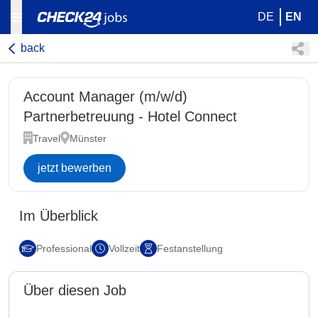
DE
EN
back
Account Manager (m/w/d)
Partnerbetreuung - Hotel Connect
Travel
Münster
jetzt bewerben
Im Überblick
Professional
Vollzeit
Festanstellung
Über diesen Job