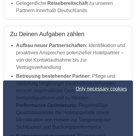
Gelegentliche
Reisebereitschaft
zu unseren
Partnern innerhalb Deutschlands
Zu Deinen Aufgaben zählen
Aufbau neuer Partnerschaften:
Identifikation und
proaktives Ansprechen potenzieller Hotelpartner –
von der Kontaktaufnahme bis zur
Vertragsverhandlung
Betreuung bestehender Partner:
Pflege und
Vertiefung langfristiger Geschäftsbeziehungen
Only necessary cookies
einschl. regelmäßiger Geschäftsreisen zu den
Bestandspartnern und zu Messen
Performance-Optimierung:
Regelmäßige
Qualitätskontrolle der Hotelangebote sowie
Identifikation von Hebeln zur Steigerung der
Sichtbarkeit und Buchungsperformance
Kampagnenmanagement:
Planung und