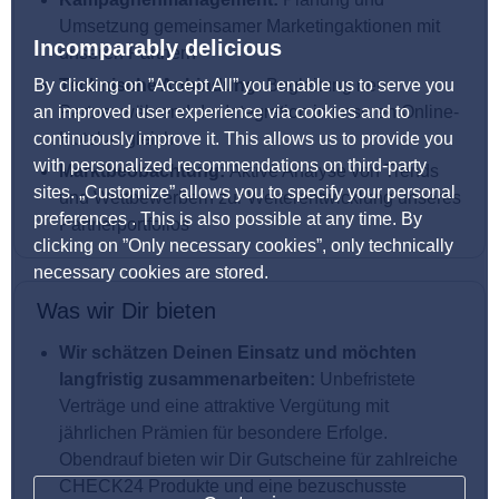
Umsetzung gemeinsamer Marketingaktionen mit
Incomparably delicious
unseren Partnern
By clicking on ”Accept All” you enable us to serve you
Technische Anbindung:
Begleitung neuer
an improved user experience via cookies and to
Partner während der Integration in unseren Online-
continuously improve it. This allows us to provide you
Hotelvergleich
with personalized recommendations on third-party
Marktbeobachtung:
Aktive Analyse von Trends
sites. „Customize” allows you to specify your personal
und Wettbewerbern zur Weiterentwicklung unseres
preferences . This is also possible at any time. By
Partnerportfolios
clicking on ”Only necessary cookies”, only technically
necessary cookies are stored.
Was wir Dir bieten
Wir schätzen Deinen Einsatz und möchten
langfristig zusammenarbeiten:
Unbefristete
Verträge und eine attraktive Vergütung mit
jährlichen Prämien für besondere Erfolge.
Obendrauf bieten wir Dir Gutscheine für zahlreiche
CHECK24 Produkte und eine bezuschusste