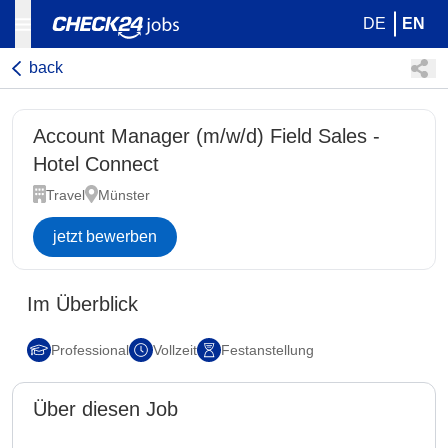
DE
EN
back
Account Manager (m/w/d) Field Sales -
Hotel Connect
Travel
Münster
jetzt bewerben
Im Überblick
Professional
Vollzeit
Festanstellung
Über diesen Job