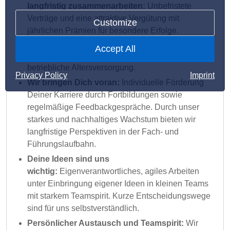
langfristig zusammenarbeiten:
Unbefristete
Verträge und eine attraktive Vergütung mit
Customize
jährlichen Prämien für besondere Erfolge.
Obendrauf bieten wir Dir Gutscheine für zahlreiche
Accept All
CHECK24 Produkte und eine bezuschusste
betriebliche Altersversorgung.
Privacy Policy
Imprint
Wir bringen Dich voran:
Individuelle Förderung
Deiner Karriere durch Fortbildungen sowie
regelmäßige Feedbackgespräche. Durch unser
starkes und nachhaltiges Wachstum bieten wir
langfristige Perspektiven in der Fach- und
Führungslaufbahn.
Deine Ideen sind uns
wichtig:
Eigenverantwortliches, agiles Arbeiten
unter Einbringung eigener Ideen in kleinen Teams
mit starkem Teamspirit. Kurze Entscheidungswege
sind für uns selbstverständlich.
Persönlicher Austausch und Teamspirit:
Wir