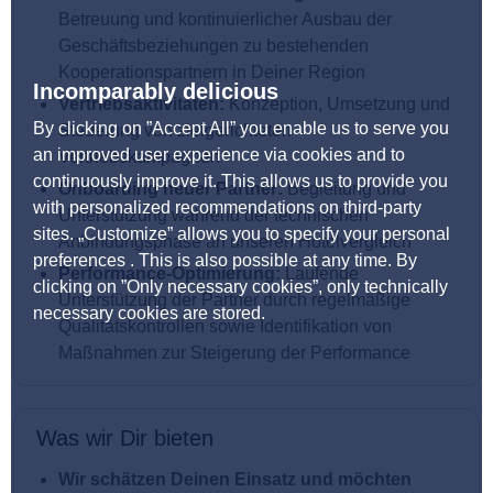
Betreuung und kontinuierlicher Ausbau der
Geschäftsbeziehungen zu bestehenden
Kooperationspartnern in Deiner Region
Incomparably delicious
Vertriebsaktivitäten:
Konzeption, Umsetzung und
By clicking on ”Accept All” you enable us to serve you
Steuerung von zielgerichteten
an improved user experience via cookies and to
Vertriebskampagnen
continuously improve it. This allows us to provide you
Onboarding neuer Partner:
Begleitung und
with personalized recommendations on third-party
Unterstützung während der technischen
sites. „Customize” allows you to specify your personal
Anbindungsphase an unseren Hotelvergleich
preferences . This is also possible at any time. By
Performance-Optimierung:
Laufende
clicking on ”Only necessary cookies”, only technically
Unterstützung der Partner durch regelmäßige
necessary cookies are stored.
Qualitätskontrollen sowie Identifikation von
Maßnahmen zur Steigerung der Performance
Was wir Dir bieten
Wir schätzen Deinen Einsatz und möchten