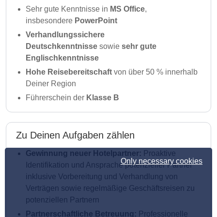
Sehr gute Kenntnisse in
MS Office
,
insbesondere
PowerPoint
Verhandlungssichere
Deutschkenntnisse
sowie
sehr gute
Englischkenntnisse
Hohe Reisebereitschaft
von über 50 % innerhalb
Deiner Region
Führerschein der
Klasse B
Zu Deinen Aufgaben zählen
Gewinnung neuer Hotelpartner:
Proaktive
Only necessary cookies
Identifikation und Ansprache potenzieller Partner
inklusive Vorbereitung und Verhandlung von
Verträgen sowie regelmäßige Geschäftsreisen zu
potenziellen Partnern
Partnerschaftliche Betreuung:
Professionelle