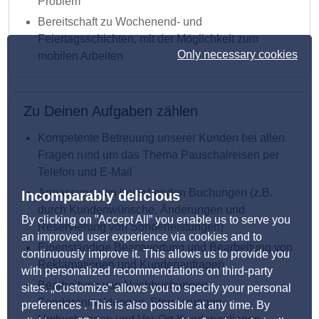
Problem
Bereitschaft zu Wochenend- und
Feiertagsschichten, mit der Möglichkeit zum
Only necessary cookies
mobilen Arbeiten
Zu Deinen Aufgaben zählen
Kompetente Betreuung unserer Kunden bei allen
Fragen rund um das Thema Pauschalreisen per
Telefon und E-Mail
Anpassung von bestehenden Buchungen (z.B.
Incomparably delicious
durch Kundenwünsche, Änderungen und
By clicking on ”Accept All” you enable us to serve you
Reservierung von Sonderleistungen)
an improved user experience via cookies and to
Eigenständige Beantwortung und Bearbeitung von
continuously improve it. This allows us to provide you
Reklamationen und Kundenanfragen
with personalized recommendations on third-party
Bearbeitung von Nachbuchungen,
sites. „Customize” allows you to specify your personal
Sonderanmeldungen, Stornierungen,
preferences . This is also possible at any time. By