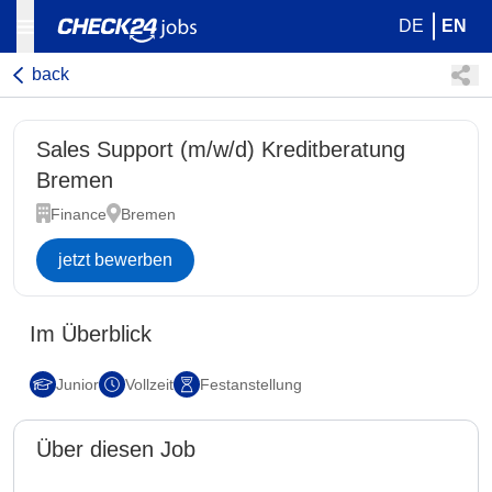
DE
EN
back
Sales Support (m/w/d) Kreditberatung
Bremen
Finance
Bremen
jetzt bewerben
Im Überblick
Junior
Vollzeit
Festanstellung
Über diesen Job