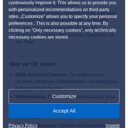
continuously improve it. This allows us to provide you
eingehenden Service-Anliegen
with personalized recommendations on third-party
Du bist das Bindeglied zwischen Kunde und Bank
sites. „Customize” allows you to specify your personal
und klärst die Bearbeitungsstände mit Banken
preferences . This is also possible at any time. By
Du erfasst und pflegst Kundendaten und
clicking on ”Only necessary cookies”, only technically
übernimmst weitere administrative Tätigkeiten für
necessary cookies are stored.
das Team
Was wir Dir bieten
Steile Karriere-Chancen:
Du profitierst von
unserem attraktiven Gehaltsmodell und vielfältigen
Aufstiegsmöglichkeiten
Customize
Weiterbildung:
Ein breiter Trainingskatalog, eine
spezialisierte Personalentwicklung sowie Side-by-
Side Coaching unterstützen Dich auf Deinem
Accept All
Karrierepfad
Privacy Policy
Work-Life-Balance:
Flexibles Arbeitszeitmodell,
Imprint