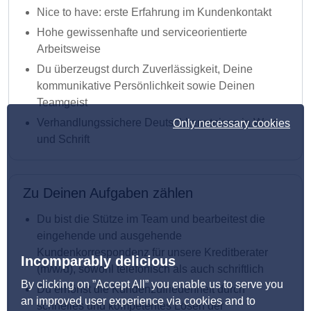
Nice to have: erste Erfahrung im Kundenkontakt
Hohe gewissenhafte und serviceorientierte
Arbeitsweise
Du überzeugst durch Zuverlässigkeit, Deine
kommunikative Persönlichkeit sowie Deinen
Teamgeist
Verhandlungssichere Deutschkenntnisse in Wort
Only necessary cookies
und Schrift
Zu Deinen Aufgaben zählen
Du bist die Stütze im Team und bearbeitest die
eingehende und ausgehende
Kundenkorrespondenz für unsere Kreditberater
Incomparably delicious
(m/w/d), sowohl telefonisch als auch schriftlich
By clicking on ”Accept All” you enable us to serve you
Du erhöhst die Kundenzufriedenheit durch
an improved user experience via cookies and to
schnelles und kompetentes Lösen der