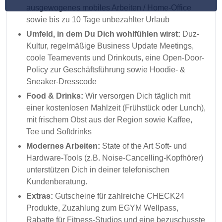
ausgewogenes mobiles Arbeiten / Home-Office
sowie bis zu 10 Tage unbezahlter Urlaub
Umfeld, in dem Du Dich wohlfühlen wirst:
Duz-
Kultur, regelmäßige Business Update Meetings,
coole Teamevents und Drinkouts, eine Open-Door-
Policy zur Geschäftsführung sowie Hoodie- &
Sneaker-Dresscode
Food & Drinks:
Wir versorgen Dich täglich mit
einer kostenlosen Mahlzeit (Frühstück oder Lunch),
mit frischem Obst aus der Region sowie Kaffee,
Tee und Softdrinks
Modernes Arbeiten:
State of the Art Soft- und
Hardware-Tools (z.B. Noise-Cancelling-Kopfhörer)
unterstützen Dich in deiner telefonischen
Kundenberatung.
Extras:
Gutscheine für zahlreiche CHECK24
Produkte, Zuzahlung zum EGYM Wellpass,
Rabatte für Fitness-Studios und eine bezuschusste