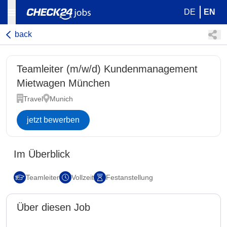
DE
EN
back
Teamleiter (m/w/d) Kundenmanagement
Mietwagen München
Travel
Munich
jetzt bewerben
Im Überblick
Teamleiter
Vollzeit
Festanstellung
Über diesen Job