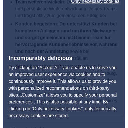
Only necessary cookies
Team weiterentwickeln:
Du förderst die fachliche
und persönliche Weiterentwicklung Deines Teams
und trägst aktiv zum gemeinsamen Erfolg bei
Kunden begeistern:
Du unterstützt Kunden bei
komplexen Anliegen rund um ihren Mietwagen
und sorgst gemeinsam mit Deinem Team für
hervorragende Kundenerlebnisse vor, während
und nach der Anmietung
sowie bei
Incomparably delicious
Reklamationen und Schadensfällen
Teamübergreifende Zusammenarbeit:
Du
By clicking on ”Accept All” you enable us to serve you
arbeitest eng und standortübergreifend (Augsburg,
an improved user experience via cookies and to
München und Nürnberg) mit Teamleitern und der
continuously improve it. This allows us to provide you
Geschäftsführung zum Thema Mietwagen
with personalized recommendations on third-party
zusammen und bringst Dich aktiv bei der
sites. „Customize” allows you to specify your personal
Weiterentwicklung unserer Prozesse und Services
preferences . This is also possible at any time. By
ein
clicking on ”Only necessary cookies”, only technically
necessary cookies are stored.