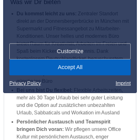
Was wir Dir bieten
Du kommst leicht zu uns:
Zentraler Standort
direkt an der Donnersbergerbrücke in München mit
Supermarkt und Fitnessangebot zu Mitarbeiter-
Konditionen. Unser helles und modernes Büro
bietet Raum für Kreativität, Arbeiten im Freien und
Customize
Spaß beim Kicker oder Tischtennis. Dank
kostenlosem Deutschlandticket, bezuschusstem
Fahrrad-/eBike-Leasing und kostenlosen
Accept All
Fahrradstellplätzen kommst Du klimaneutral und
günstig ins Büro
Privacy Policy
Imprint
Bei uns bist Du flexibel:
Flexible Arbeitszeiten,
mehr als 30 Tage Urlaub bei sehr guter Leistung
und die Option auf zusätzlichen unbezahlten
Urlaub, Sabbaticals und Workation im Ausland
Persönlicher Austausch und Teamspirit
bringen Dich voran:
Wir pflegen unsere Office
Kultur mit persönlichem Austausch, enger