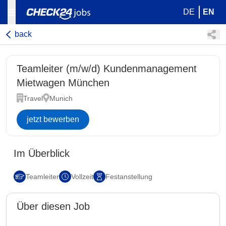
DE
EN
back
Teamleiter (m/w/d) Kundenmanagement
Mietwagen München
Travel
Munich
jetzt bewerben
Im Überblick
Teamleiter
Vollzeit
Festanstellung
Über diesen Job