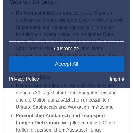
Was wir Dir bieten
Du kommst leicht zu uns:
Zentraler Standort
direkt an der Donnersbergerbrücke in München mit
Supermarkt und Fitnessangebot zu Mitarbeiter-
Konditionen. Unser helles und modernes Büro
bietet Raum für Kreativität, Arbeiten im Freien und
Customize
Spaß beim Kicker oder Tischtennis. Dank
kostenlosem Deutschlandticket, bezuschusstem
Fahrrad-/eBike-Leasing und kostenlosen
Accept All
Fahrradstellplätzen kommst Du klimaneutral und
günstig ins Büro
Privacy Policy
Imprint
Bei uns bist Du flexibel:
Flexible Arbeitszeiten,
mehr als 30 Tage Urlaub bei sehr guter Leistung
und die Option auf zusätzlichen unbezahlten
Urlaub, Sabbaticals und Workation im Ausland
Persönlicher Austausch und Teamspirit
bringen Dich voran:
Wir pflegen unsere Office
Kultur mit persönlichem Austausch, enger