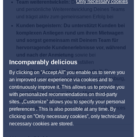
Only necessary cookies
Team weiterentwickeln:
Du förderst die fachliche
und persönliche Weiterentwicklung Deines Teams
und trägst aktiv zum gemeinsamen Erfolg bei
Kunden begeistern:
Du unterstützt Kunden bei
komplexen Anliegen rund um ihren Mietwagen
und sorgst gemeinsam mit Deinem Team für
hervorragende Kundenerlebnisse vor, während
und nach der Anmietung
sowie bei
Incomparably delicious
Reklamationen und Schadensfällen
Teamübergreifende Zusammenarbeit:
Du
By clicking on ”Accept All” you enable us to serve you
arbeitest eng und standortübergreifend (Augsburg,
an improved user experience via cookies and to
München und Nürnberg) mit Teamleitern und der
continuously improve it. This allows us to provide you
Geschäftsführung zum Thema Mietwagen
with personalized recommendations on third-party
zusammen und bringst Dich aktiv bei der
sites. „Customize” allows you to specify your personal
Weiterentwicklung unserer Prozesse und Services
preferences . This is also possible at any time. By
ein
clicking on ”Only necessary cookies”, only technically
necessary cookies are stored.