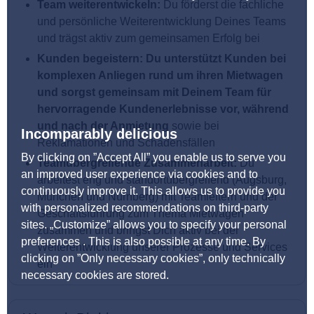
Team weiterentwickeln:
Du förderst die fachliche
und persönliche Weiterentwicklung Deines Teams
und trägst aktiv zum gemeinsamen Erfolg bei
Kunden begeistern:
Du unterstützt Kunden bei
komplexen Anliegen rund um ihren Mietwagen
und sorgst gemeinsam mit Deinem Team für
hervorragende Kundenerlebnisse vor, während
und nach der Anmietung
sowie bei
Incomparably delicious
Reklamationen und Schadensfällen
By clicking on ”Accept All” you enable us to serve you
Teamübergreifende Zusammenarbeit:
Du
an improved user experience via cookies and to
arbeitest eng und standortübergreifend (Augsburg,
continuously improve it. This allows us to provide you
München und Nürnberg) mit Teamleitern und der
with personalized recommendations on third-party
Geschäftsführung zum Thema Mietwagen
sites. „Customize” allows you to specify your personal
zusammen und bringst Dich aktiv bei der
preferences . This is also possible at any time. By
Weiterentwicklung unserer Prozesse und Services
clicking on ”Only necessary cookies”, only technically
ein
necessary cookies are stored.