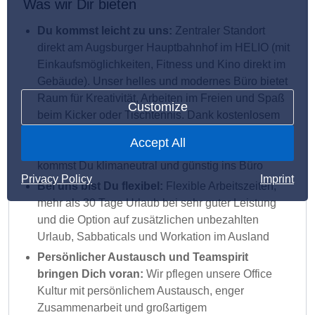
Was wir Dir bieten
Du kommst leicht zu uns:
Zentraler Standort
direkt am Augsburger Hauptbahnhof im HELIO (mit
Einkaufsmöglichkeiten, Fitness und Kino direkt im
Gebäude). Unser helles und modernes Büro bietet
Raum für Kreativität, Arbeiten im Freien und Spaß
Customize
beim Kicker oder Tischtennis. Dank kostenlosem
Deutschlandticket, bezuschusstem Fahrrad-/eBike-
Accept All
Leasing und kostenlosen Fahrradstellplätzen
kommst Du klimaneutral und günstig ins Büro
Privacy Policy
Imprint
Bei uns bist Du flexibel:
Flexible Arbeitszeiten,
mehr als 30 Tage Urlaub bei sehr guter Leistung
und die Option auf zusätzlichen unbezahlten
Urlaub, Sabbaticals und Workation im Ausland
Persönlicher Austausch und Teamspirit
bringen Dich voran:
Wir pflegen unsere Office
Kultur mit persönlichem Austausch, enger
Zusammenarbeit und großartigem