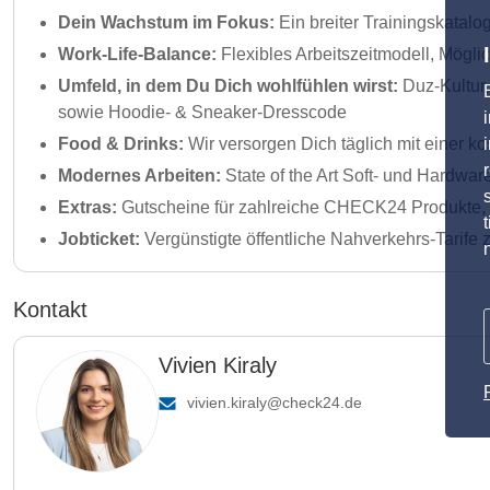
Dein Wachstum im Fokus:
Ein breiter Trainingskatalo
Work-Life-Balance:
Flexibles Arbeitszeitmodell, Mögli
Umfeld, in dem Du Dich wohlfühlen wirst:
Duz-Kultur,
sowie Hoodie- & Sneaker-Dresscode
Food & Drinks:
Wir versorgen Dich täglich mit einer k
Modernes Arbeiten:
State of the Art Soft- und Hardwar
Extras:
Gutscheine für zahlreiche CHECK24 Produkte,
Jobticket:
Vergünstigte öffentliche Nahverkehrs-Tarife
Kontakt
Vivien Kiraly
vivien.kiraly@check24.de