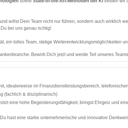
nologien
sowie
State‑of‑the‑Art‑Methoden der KI
treiben wir 
 und willst Dein Team nicht nur führen, sondern auch wirklich
Du bei uns genau richtig!
tät, ein tolles Team, stetige Weiterentwicklungsmöglichkeiten un
Bankenbranche. Bewirb Dich jetzt und werde Teil unseres Teams
mit, idealerweise im Finanzdienstleistungsbereich, telefonisch
(fachlich & disziplinarisch)
itzt eine hohe Begeisterungsfähigkeit, bringst Ehrgeiz und e
Du hast eine starke unternehmerische und innovative Denkweise