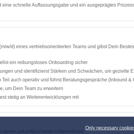
t eine schnelle Auffassungsgabe und ein ausgeprägtes Prozes
 (m/w/d) eines vertriebsorientierten Teams und gibst Dein Be
ellst ein reibungsloses Onboarding sicher
ngen und identifizierst Stärken und Schwächen, um gezielte E
m Teil auch operativ und führst Beratungsgespräche (Inbound 
e, um Dein Team zu erweitern
test stetig an Weiterentwicklungen mit
Only necessary cookie
 in einem zukunftssicheren Unternehmen