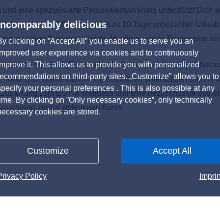
g und eine spezialisierte Personalentwicklung unterstützt Dich 
Incomparably delicious
chkeit auf Home-Office sowie bis zu 10 Tage unbezahlter Urlaub
 regelmäßige Business Update Meetings, coole Teamevents und
By clicking on ”Accept All” you enable us to serve you an
improved user experience via cookies and to continuously
ostenlosen Mahlzeit (Frühstück oder Lunch), mit frischem Obst a
improve it. This allows us to provide you with personalized
recommendations on third-party sites. „Customize” allows you to
e-Tools (z.B. Noise-Cancelling-Kopfhörer) unterstützen Dich in
specify your personal preferences . This is also possible at any
 Zuzahlung zum EGYM Wellpass und eine bezuschusste betriebl
time. By clicking on ”Only necessary cookies”, only technically
 zu unseren zentral gelegenen Büros
necessary cookies are stored.
Customize
Accept All
Privacy Policy
Imprin