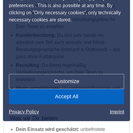
Analyse und Feedback:
Du fährst regelmäßig
preferences . This is also possible at any time. By
Auswertungen und identifizierst Stärken und
clicking on ”Only necessary cookies”, only technically
Schwächen, um gezielte Entwicklungspläne für
necessary cookies are stored.
Dein Team zu erstellen
Kundenberatung:
Du bist sehr hands-on,
arbeitest zum Teil auch operativ und führst
Beratungsgespräche (Inbound & Outbound) – das
ganz ohne Kaltakquise
Recruiting:
Du führst regelmäßig
Vorstellungsgespräche, um Dein Team zu
erweitern
Customize
Ideen verwirklichen
: Du optimierst Prozesse und
arbeitest stetig an Weiterentwicklungen mit
Accept All
Privacy Policy
Imprint
Was wir Dir bieten
Dein Einsatz wird geschätzt:
unbefristete