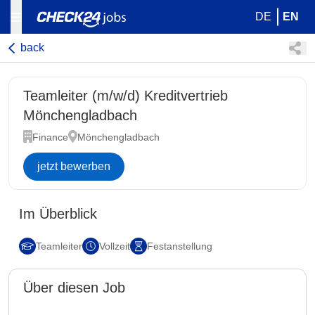
DE
EN
back
Teamleiter (m/w/d) Kreditvertrieb
Mönchengladbach
Finance
Mönchengladbach
jetzt bewerben
Im Überblick
Teamleiter
Vollzeit
Festanstellung
Über diesen Job