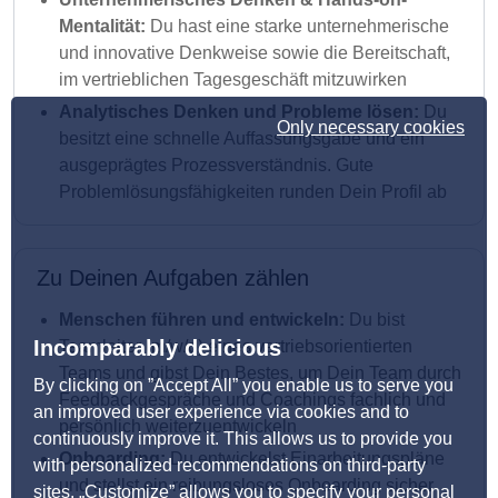
Mentalität:
Du hast eine starke unternehmerische
und innovative Denkweise sowie die Bereitschaft,
im vertrieblichen Tagesgeschäft mitzuwirken
Analytisches Denken und Probleme lösen:
Du
Only necessary cookies
besitzt eine schnelle Auffassungsgabe und ein
ausgeprägtes Prozessverständnis. Gute
Problemlösungsfähigkeiten runden Dein Profil ab
Zu Deinen Aufgaben zählen
Menschen führen und entwickeln:
Du bist
Incomparably delicious
Teamleiter (m/w/d) eines vertriebsorientierten
Teams und gibst Dein Bestes, um Dein Team durch
By clicking on ”Accept All” you enable us to serve you
Feedbackgespräche und Coachings fachlich und
an improved user experience via cookies and to
persönlich weiterzuentwickeln
continuously improve it. This allows us to provide you
Onboarding:
Du entwickelst Einarbeitungspläne
with personalized recommendations on third-party
und stellst ein reibungsloses Onboarding sicher
sites. „Customize” allows you to specify your personal