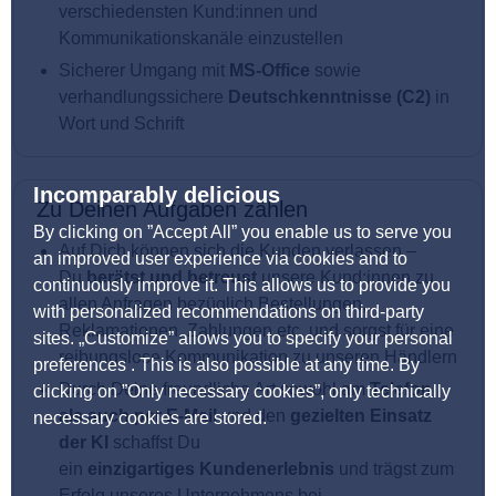
verschiedensten Kund:innen und
Kommunikationskanäle einzustellen
Sicherer Umgang mit
MS-Office
sowie
verhandlungssichere
Deutschkenntnisse (C2)
in
Wort und Schrift
Incomparably delicious
Zu Deinen Aufgaben zählen
By clicking on ”Accept All” you enable us to serve you
Auf Dich können sich die Kunden verlassen –
an improved user experience via cookies and to
Du
berätst und betreust
unsere Kund:innen zu
continuously improve it. This allows us to provide you
allen Anfragen bezüglich Bestellungen,
with personalized recommendations on third-party
Reklamationen, Zahlungen etc. und sorgst für eine
sites. „Customize” allows you to specify your personal
reibungslose Kommunikation zu unseren Händlern
preferences . This is also possible at any time. By
Durch Deine freundliche Art sowohl am
Telefon
clicking on ”Only necessary cookies”, only technically
als auch per E-Mail
und den
gezielten Einsatz
necessary cookies are stored.
der KI
schaffst Du
ein
einzigartiges
Kundenerlebnis
und trägst zum
Erfolg unseres Unternehmens bei