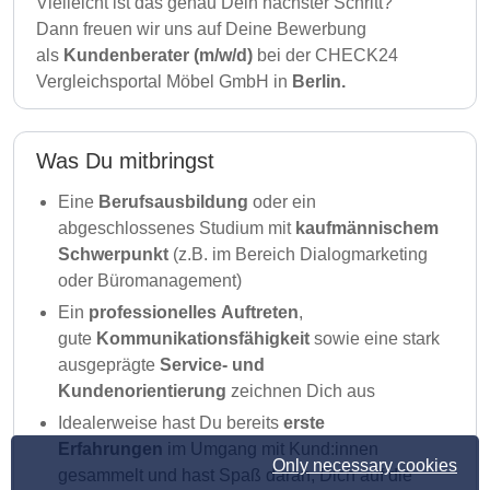
Vielleicht ist das genau Dein nächster Schritt?
Dann freuen wir uns auf Deine Bewerbung
als
Kundenberater (m/w/d)
bei der CHECK24
Vergleichsportal Möbel GmbH in
Berlin.
Was Du mitbringst
Eine
Berufsausbildung
oder ein
abgeschlossenes Studium mit
kaufmännischem
Schwerpunkt
(z.B. im Bereich Dialogmarketing
oder Büromanagement)
Ein
professionelles
Auftreten
,
gute
Kommunikationsfähigkeit
sowie eine stark
ausgeprägte
Service- und
Kundenorientierung
zeichnen Dich aus
Idealerweise hast Du bereits
erste
Erfahrungen
im Umgang mit Kund:innen
Only necessary cookies
gesammelt und hast Spaß daran, Dich auf die