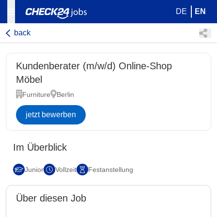
DE
EN
back
Kundenberater (m/w/d) Online-Shop
Möbel
Furniture
Berlin
jetzt bewerben
Im Überblick
Junior
Vollzeit
Festanstellung
Über diesen Job