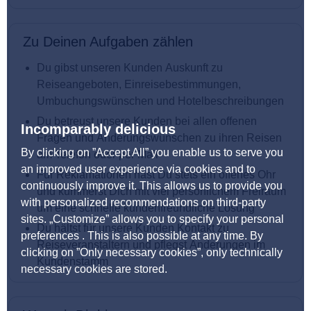
Zu Deinen Aufgaben zählen
Du gibst unseren Kunden Auskunft zu
Reiseangeboten, Einreisebestimmungen,
Umbuchungswünschen und Hotelbeschreibungen
Du betreust unsere Kunden bei allen offenen
Incomparably delicious
Fragen und Änderungswünschen zu ihren Reisen
By clicking on ”Accept All” you enable us to serve you
am Telefon oder per Mail
an improved user experience via cookies and to
Für Reklamationen hast Du stets ein offenes Ohr
continuously improve it. This allows us to provide you
und kümmerst Dich mit viel persönlichem Freiraum
with personalized recommendations on third-party
um eine schnelle kundenfreundliche Lösung
sites. „Customize” allows you to specify your personal
Du hältst für unsere Kunden Kontakt zu
preferences . This is also possible at any time. By
Reiseveranstaltern und pflegst Änderungen im
clicking on ”Only necessary cookies”, only technically
Kundenstamm
necessary cookies are stored.