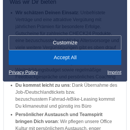
Was wir Dir bieten
Wir schätzen Deinen Einsatz
: Unbefristete
Verträge und eine attraktive Vergütung mit
jährlichen Prämien für besondere Erfolge.
Gutscheine für zahlreiche CHECK24 Produkte,
eine bezuschusste betriebliche Altersvorsorge und
Customize
viele weitere Vergünstigungen gibt es oben drauf
Wir bringen Dich voran
: Individuelle Förderung
Accept All
Deiner Karriere, Fortbildungen, ein persönliches
Weiterbildungsbudget sowie regelmäßige
Privacy Policy
Imprint
Feedbackgespräche und persönliches Coaching
Du kommst leicht zu uns
: Dank Übernahme des
Job-/Deutschlandtickets bzw.
bezuschusstem Fahrrad-/eBike-Leasing kommst
Du klimaneutral und günstig ins Büro
Persönlicher Austausch und Teamspirit
bringen Dich voran
: Wir pflegen unsere Office
Kultur mit persönlichem Austausch, enger