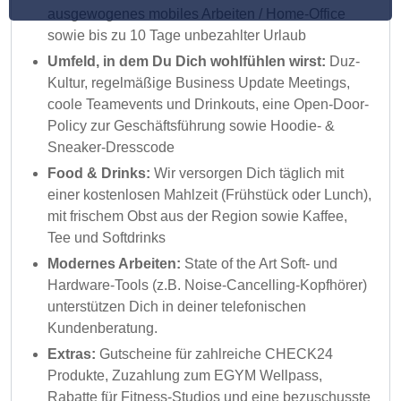
ausgewogenes mobiles Arbeiten / Home-Office
sowie bis zu 10 Tage unbezahlter Urlaub
Umfeld, in dem Du Dich wohlfühlen wirst:
Duz-
Kultur, regelmäßige Business Update Meetings,
coole Teamevents und Drinkouts, eine Open-Door-
Policy zur Geschäftsführung sowie Hoodie- &
Sneaker-Dresscode
Food & Drinks:
Wir versorgen Dich täglich mit
einer kostenlosen Mahlzeit (Frühstück oder Lunch),
mit frischem Obst aus der Region sowie Kaffee,
Tee und Softdrinks
Modernes Arbeiten:
State of the Art Soft- und
Hardware-Tools (z.B. Noise-Cancelling-Kopfhörer)
unterstützen Dich in deiner telefonischen
Kundenberatung.
Extras:
Gutscheine für zahlreiche CHECK24
Produkte, Zuzahlung zum EGYM Wellpass,
Rabatte für Fitness-Studios und eine bezuschusste