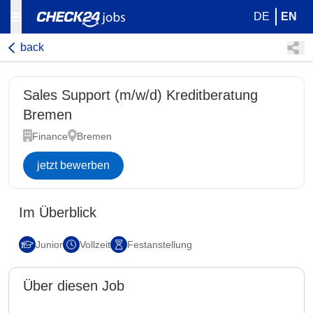
DE
EN
back
Sales Support (m/w/d) Kreditberatung
Bremen
Finance
Bremen
jetzt bewerben
Im Überblick
Junior
Vollzeit
Festanstellung
Über diesen Job