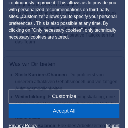
continuously improve it. This allows us to provide you
eingehenden Service-Anliegen
with personalized recommendations on third-party
Du bist das Bindeglied zwischen Kunde und Bank
sites. „Customize” allows you to specify your personal
und klärst die Bearbeitungsstände mit Banken
preferences . This is also possible at any time. By
Du erfasst und pflegst Kundendaten und
clicking on ”Only necessary cookies”, only technically
übernimmst weitere administrative Tätigkeiten für
necessary cookies are stored.
das Team
Was wir Dir bieten
Steile Karriere-Chancen:
Du profitierst von
unserem attraktiven Gehaltsmodell und vielfältigen
Aufstiegsmöglichkeiten
Customize
Weiterbildung:
Ein breiter Trainingskatalog, eine
spezialisierte Personalentwicklung sowie Side-by-
Side Coaching unterstützen Dich auf Deinem
Accept All
Karrierepfad
Privacy Policy
Work-Life-Balance:
Flexibles Arbeitszeitmodell,
Imprint