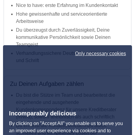
Nice to have: erste Erfahrung im Kundenkontakt
Hohe gewissenhafte und serviceorientierte
Arbeitsweise
Du überzeugst durch Zuverlässigkeit, Deine
kommunikative Persönlichkeit sowie Deinen
Teamgeist
Verhandlungssichere Deutschkenntnisse in Wort
Only necessary cookies
und Schrift
Zu Deinen Aufgaben zählen
Du bist die Stütze im Team und bearbeitest die
eingehende und ausgehende
Kundenkorrespondenz für unsere Kreditberater
Incomparably delicious
(m/w/d), sowohl telefonisch als auch schriftlich
By clicking on ”Accept All” you enable us to serve you
Du erhöhst die Kundenzufriedenheit durch
an improved user experience via cookies and to
schnelles und kompetentes Lösen der