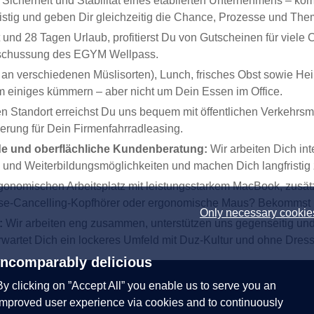
icherheit und Stabilität eines etablierten Unternehmens – kom
istig und geben Dir gleichzeitig die Chance, Prozesse und The
 und 28 Tagen Urlaub, profitierst Du von Gutscheinen für viele
zuschussung des EGYM Wellpass.
an verschiedenen Müslisorten), Lunch, frisches Obst sowie He
m einiges kümmern – aber nicht um Dein Essen im Office.
n Standort erreichst Du uns bequem mit öffentlichen Verkehrsmi
derung für Dein Firmenfahrradleasing.
ende und oberflächliche Kundenberatung:
Wir arbeiten Dich int
- und Weiterbildungsmöglichkeiten und machen Dich langfristig
rgonomischen Arbeitsplatz mit leistungsstarkem MacBook, zusä
oise-Cancelling-Kopfhörer oder ergonomische Maus? Bekommst 
Only necessary cookie
t:
Wir arbeiten eng zusammen, unterstützen uns gegenseitig und
rwartet Dich ein lockeres Umfeld mit Duz-Kultur und ohne Dres
Incomparably delicious
By clicking on ”Accept All” you enable us to serve you an
improved user experience via cookies and to continuously