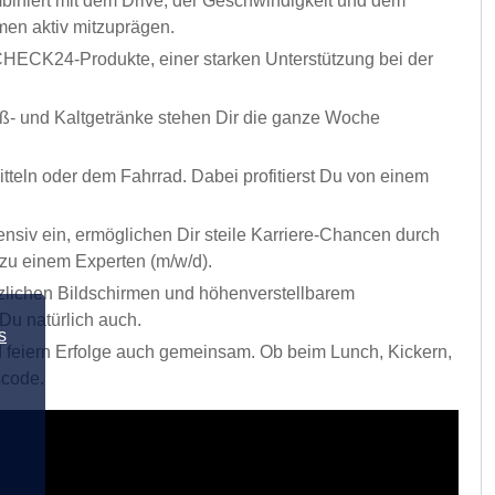
biniert mit dem Drive, der Geschwindigkeit und dem
men aktiv mitzuprägen.
 CHECK24-Produkte, einer starken Unterstützung bei der
iß- und Kaltgetränke stehen Dir die ganze Woche
tteln oder dem Fahrrad. Dabei profitierst Du von einem
ensiv ein, ermöglichen Dir steile Karriere-Chancen durch
 zu einem Experten (m/w/d).
tzlichen Bildschirmen und höhenverstellbarem
Du natürlich auch.
s
 feiern Erfolge auch gemeinsam. Ob beim Lunch, Kickern,
scode.