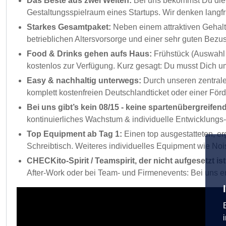
Das Beste aus zwei Welten:
Bei uns bekommst Du die S
Gestaltungsspielraum eines Startups. Wir denken langfr
Starkes Gesamtpaket:
Neben einem attraktiven Gehalt
betrieblichen Altersvorsorge und einer sehr guten Be
Food & Drinks gehen aufs Haus:
Frühstück (Auswahl 
kostenlos zur Verfügung. Kurz gesagt: Du musst Dich u
Easy & nachhaltig unterwegs:
Durch unseren zentrale
komplett kostenfreien Deutschlandticket oder einer För
Bei uns gibt’s kein 08/15 - keine spartenübergreif
kontinuierliches Wachstum & individuelle Entwicklungs
Top Equipment ab Tag 1:
Einen top ausgestatteten, e
Schreibtisch. Weiteres individuelles Equipment wie N
CHECKito-Spirit / Teamspirit, der nicht aufgesetzt is
After-Work oder bei Team- und Firmenevents: Bei uns e