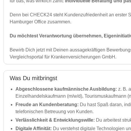
für das, was wirklich zählt:
individuelle Beratung und p
Denn bei CHECK24 steht Kundenzufriedenheit an erster St
Hamburger Office zusammen.
Du möchtest Verantwortung übernehmen, Eigeninitiativ
Bewirb Dich jetzt mit Deinen aussagekräftigen Bewerbung
Vergleichsportal für Krankenversicherungen GmbH.
Was Du mitbringst
Abgeschlossene kaufmännische Ausbildung:
z. B.
Einzelhandelskaufmann (m/w/d), Tourismuskaufmann (m/w
Freude an Kundenberatung:
Du hast Spaß daran, indi
telefonischen Betreuung von Kunden.
Verlässlichkeit & Entwicklungswille:
Du arbeitest str
Digitale Affinität:
Du verstehst digitale Technologien u