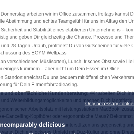
Donnerstag arbeiten wir im Office zusammen, freitags kannst Du
le Abstimmung und echtes Teamgefühl für uns im Alltag den U
icherheit und Stabilität eines etablierten Unternehmens – kom
istig und geben Dir gleichzeitig die Chance, Prozesse und The
und 28 Tagen Urlaub, profitierst Du von Gutscheinen für viele
zuschussung des EGYM Wellpass.
an verschiedenen Müslisorten), Lunch, frisches Obst sowie He
m einiges kümmern – aber nicht um Dein Essen im Office.
n Standort erreichst Du uns bequem mit öffentlichen Verkehrsmi
derung für Dein Firmenfahrradleasing.
ende und oberflächliche Kundenberatung:
Wir arbeiten Dich int
- und Weiterbildungsmöglichkeiten und machen Dich langfristig
Only necessary cookie
rgonomischen Arbeitsplatz mit leistungsstarkem MacBook, zusä
oise-Cancelling-Kopfhörer oder ergonomische Maus? Bekommst 
Incomparably delicious
:
Wir arbeiten eng zusammen, unterstützen uns gegenseitig und
rwartet Dich ein lockeres Umfeld mit Duz-Kultur und ohne Dres