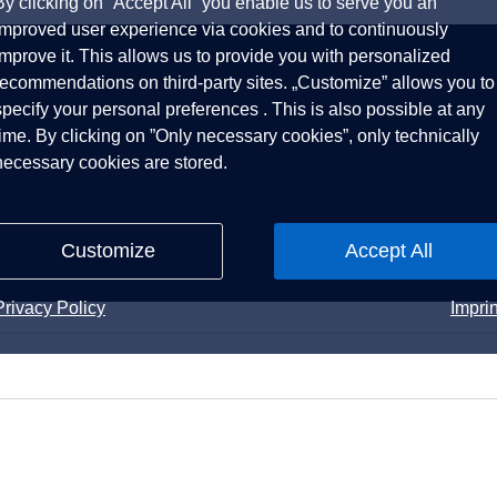
By clicking on ”Accept All” you enable us to serve you an
improved user experience via cookies and to continuously
improve it. This allows us to provide you with personalized
recommendations on third-party sites. „Customize” allows you to
specify your personal preferences . This is also possible at any
time. By clicking on ”Only necessary cookies”, only technically
necessary cookies are stored.
Customize
Accept All
Privacy Policy
Imprin