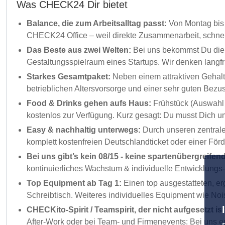
Was CHECK24 Dir bietet
Balance, die zum Arbeitsalltag passt:
Von Montag bis 
CHECK24 Office – weil direkte Zusammenarbeit, schnel
Das Beste aus zwei Welten:
Bei uns bekommst Du die S
Gestaltungsspielraum eines Startups. Wir denken langfr
Starkes Gesamtpaket:
Neben einem attraktiven Gehalt 
betrieblichen Altersvorsorge und einer sehr guten Be
Food & Drinks gehen aufs Haus:
Frühstück (Auswahl 
kostenlos zur Verfügung. Kurz gesagt: Du musst Dich u
Easy & nachhaltig unterwegs:
Durch unseren zentrale
komplett kostenfreien Deutschlandticket oder einer För
Bei uns gibt’s kein 08/15 - keine spartenübergreif
kontinuierliches Wachstum & individuelle Entwicklungs
Top Equipment ab Tag 1:
Einen top ausgestatteten, e
Schreibtisch. Weiteres individuelles Equipment wie N
CHECKito-Spirit / Teamspirit, der nicht aufgesetzt ist
After-Work oder bei Team- und Firmenevents: Bei uns e