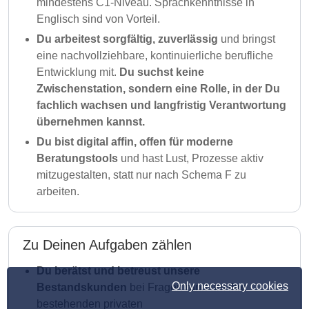
mindestens C1-Niveau. Sprachkenntnisse in
Englisch sind von Vorteil.
Du arbeitest sorgfältig, zuverlässig
und bringst
eine nachvollziehbare, kontinuierliche berufliche
Entwicklung mit.
Du suchst keine
Zwischenstation, sondern eine Rolle, in der Du
fachlich wachsen und langfristig Verantwortung
übernehmen kannst.
Du bist digital affin, offen für moderne
Beratungstools
und hast Lust, Prozesse aktiv
mitzugestalten, statt nur nach Schema F zu
arbeiten.
Zu Deinen Aufgaben zählen
Du berätst und betreust unsere
Only necessary cookies
Bestandskunden
bei Fragen rund um ihre
bestehenden privaten