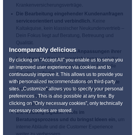
Krankenversicherungsverträge.
Die Bearbeitung eingehender Kundenanfragen
serviceorientiert und verbindlich.
Keine
Kaltakquise, kein klassischer Neukundenvertrieb –
Dein Fokus liegt auf Beratung, Betreuung und
Qualität.
Incomparably delicious
Du unterstützt Kunden bei Anpassungen ihrer
bestehenden Krankenversicherung
und hilfst
By clicking on ”Accept All” you enable us to serve you
ihnen, passende Lösungen für ihre individuelle
an improved user experience via cookies and to
Situation zu finden.
continuously improve it. This allows us to provide you
with personalized recommendations on third-party
Du baust Dein Fachwissen im Bereich private
sites. „Customize” allows you to specify your personal
Krankenversicherung kontinuierlich aus
und
preferences . This is also possible at any time. By
entwickelst Dich Schritt für Schritt zum PKV-
clicking on ”Only necessary cookies”, only technically
Fachexperten (m/w/d).
necessary cookies are stored.
Die Nutzung digitaler Tools im
Beratungsprozess und du bringst Ideen ein,
um
interne Abläufe und die Customer Experience
weiter zu verbessern.