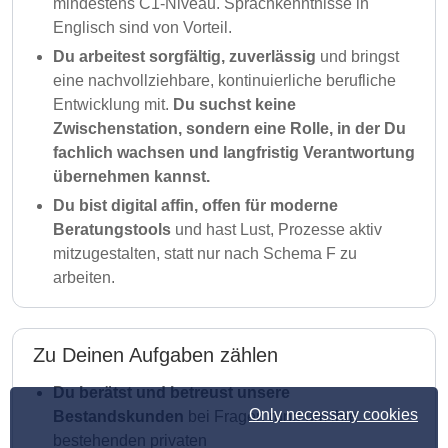
mindestens C1-Niveau. Sprachkenntnisse in
Englisch sind von Vorteil.
Du arbeitest sorgfältig, zuverlässig
und bringst
eine nachvollziehbare, kontinuierliche berufliche
Entwicklung mit.
Du suchst keine
Zwischenstation, sondern eine Rolle, in der Du
fachlich wachsen und langfristig Verantwortung
übernehmen kannst.
Du bist digital affin, offen für moderne
Beratungstools
und hast Lust, Prozesse aktiv
mitzugestalten, statt nur nach Schema F zu
arbeiten.
Zu Deinen Aufgaben zählen
Du berätst und betreust unsere
Only necessary cookies
Bestandskunden
bei Fragen rund um ihre
bestehenden privaten