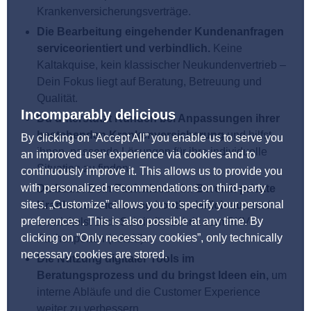
Krankenversicherungsverträge.
Die Bearbeitung eingehender Kundenanfragen
serviceorientiert und verbindlich.
Keine
Kaltakquise, kein klassischer Neukundenvertrieb –
Dein Fokus liegt auf Beratung, Betreuung und
Qualität.
Incomparably delicious
Du unterstützt Kunden bei Anpassungen ihrer
bestehenden Krankenversicherung
und hilfst
By clicking on ”Accept All” you enable us to serve you
ihnen, passende Lösungen für ihre individuelle
an improved user experience via cookies and to
Situation zu finden.
continuously improve it. This allows us to provide you
with personalized recommendations on third-party
Du baust Dein Fachwissen im Bereich private
sites. „Customize” allows you to specify your personal
Krankenversicherung kontinuierlich aus
und
preferences . This is also possible at any time. By
entwickelst Dich Schritt für Schritt zum PKV-
clicking on ”Only necessary cookies”, only technically
Fachexperten (m/w/d).
necessary cookies are stored.
Die Nutzung digitaler Tools im
Beratungsprozess und du bringst Ideen ein,
um
interne Abläufe und die Customer Experience
weiter zu verbessern.