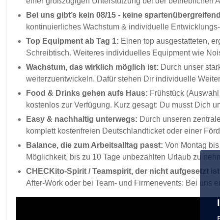
einer großzügigen Unterstützung bei der betrieblichen
Bei uns gibt’s kein 08/15 - keine spartenübergreif
kontinuierliches Wachstum & individuelle Entwicklung
Top Equipment ab Tag 1:
Einen top ausgestatteten, e
Schreibtisch. Weiteres individuelles Equipment wie N
Wachstum, das wirklich möglich ist:
Durch unser star
weiterzuentwickeln. Dafür stehen Dir individuelle Weite
Food & Drinks gehen aufs Haus:
Frühstück (Auswahl 
kostenlos zur Verfügung. Kurz gesagt: Du musst Dich u
Easy & nachhaltig unterwegs:
Durch unseren zentralen
komplett kostenfreien Deutschlandticket oder einer För
Balance, die zum Arbeitsalltag passt:
Von Montag bis 
Möglichkeit, bis zu 10 Tage unbezahlten Urlaub zu neh
CHECKito-Spirit / Teamspirit, der nicht aufgesetzt is
After-Work oder bei Team- und Firmenevents: Bei uns e