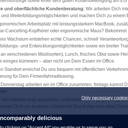
 Altersvorsorge sowie einer sehr guten Kostenbeteiligung am E
ende und oberflächliche Kundenberatung:
Wir arbeiten Dich in
s- und Weiterbildungsmöglichkeiten und machen Dich zu einem E
rgonomischen Arbeitsplatz mit leistungsstarkem MacBook, zusä
oise-Cancelling-Kopfhörer oder ergonomische Maus? Bekommst 
kes Wachstum entstehen echte Chancen, schnell Verantwortung
rbildungs- und Entwicklungsmöglichkeiten sowie ein breiter Tra
an verschiedenen Müslisorten), Lunch, frisches Obst sowie He
m einiges kümmern – aber nicht um Dein Essen im Office.
 Standort erreichst Du uns bequem mit öffentlichen Verkehrsmi
derung für Dein Firmenfahrradleasing.
Donnerstag arbeiten wir im Office zusammen, freitags kannst 
men.
Only necessary cookie
t:
Wir arbeiten eng zusammen, unterstützen uns gegenseitig und
rwartet Dich ein lockeres Umfeld mit Duz-Kultur und ohne Dres
Incomparably delicious
By clicking on ”Accept All” you enable us to serve you an