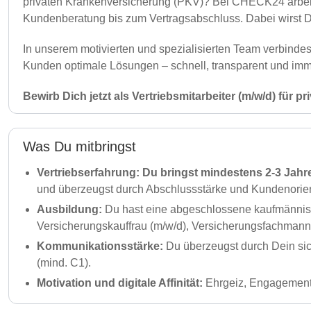
privaten Krankenversicherung (PKV)? Bei CHECK24 arbeit
Kundenberatung bis zum Vertragsabschluss. Dabei wirst Du u
In unserem motivierten und spezialisierten Team verbinde
Kunden optimale Lösungen – schnell, transparent und im
Bewirb Dich jetzt als Vertriebsmitarbeiter (m/w/d) für
Was Du mitbringst
Vertriebserfahrung:
Du bringst mindestens 2-3 Jahre
und überzeugst durch Abschlussstärke und Kundenorien
Ausbildung:
Du hast eine abgeschlossene kaufmännisc
Versicherungskauffrau (m/w/d), Versicherungsfachmann /-
Kommunikationsstärke:
Du überzeugst durch Dein sic
(mind. C1).
Motivation und digitale Affinität:
Ehrgeiz, Engagement u