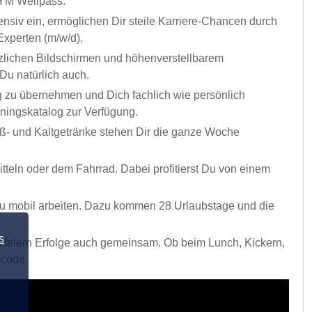
GYM Wellpass.
tensiv ein, ermöglichen Dir steile Karriere-Chancen durch
xperten (m/w/d).
tzlichen Bildschirmen und höhenverstellbarem
Du natürlich auch.
 zu übernehmen und Dich fachlich wie persönlich
iningskatalog zur Verfügung.
iß- und Kaltgetränke stehen Dir die ganze Woche
tteln oder dem Fahrrad. Dabei profitierst Du von einem
Du mobil arbeiten. Dazu kommen 28 Urlaubstage und die
s
 feiern Erfolge auch gemeinsam. Ob beim Lunch, Kickern,
scode.