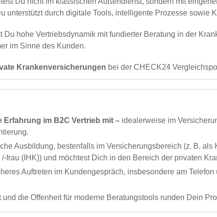
est Du nicht im klassischen Außendienst, sondern mit einge
nterstützt durch digitale Tools, intelligente Prozesse sowie K
st Du hohe Vertriebsdynamik mit fundierter Beratung in der Kr
mer im Sinne des Kunden.
 private Krankenversicherungen
bei der CHECK24 Vergleichspo
 Erfahrung im B2C Vertrieb mit –
idealerweise im Versicherun
tierung.
he Ausbildung, bestenfalls im Versicherungsbereich (z. B. als
frau (IHK)) und möchtest Dich in den Bereich der privaten Kran
heres Auftreten im Kundengespräch, insbesondere am Telefon 
nd die Offenheit für moderne Beratungstools runden Dein Prof