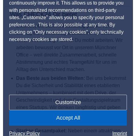
continuously improve it. This allows us to provide you
with personalized recommendations on third-party
Was CHECK24 Dir bietet
sites. „Customize” allows you to specify your personal
preferences . This is also possible at any time. By
Balance, die zum Arbeitsalltag passt:
Von
clicking on ”Only necessary cookies”, only technically
Montag bis Donnerstag arbeiten wir im Office
necessary cookies are stored.
zusammen, freitags kannst Du mobil arbeiten. Wir
arbeiten bewusst vor Ort in unserem Münchner
Office – weil direkte Zusammenarbeit, schnelle
Abstimmung und echtes Teamgefühl für uns im
Alltag den Unterschied machen.
Das Beste aus beiden Welten:
Bei uns bekommst
Du die Sicherheit und Stabilität eines etablierten
Unternehmens – kombiniert mit dem Drive, der
Geschwindigkeit und dem Gestaltungsspielraum
Customize
eines Startups. Wir denken langfristig und geben
Dir gleichzeitig die Chance, Prozesse und Themen
Accept All
aktiv mitzuprägen.
Starkes Gesamtpaket:
Neben einem attraktiven
Privacy Policy
Imprint