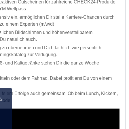
 attraktiven Gutscheinen für zahlreiche CHECK24-Produkte,
EGYM Wellpass
tensiv ein, ermöglichen Dir steile Karriere-Chancen durch
 zu einem Experten (m/w/d)
tzlichen Bildschirmen und höhenverstellbarem
Du natürlich auch.
 zu übernehmen und Dich fachlich wie persönlich
iningskatalog zur Verfügung.
iß- und Kaltgetränke stehen Dir die ganze Woche
tteln oder dem Fahrrad. Dabei profitierst Du von einem
 feiern Erfolge auch gemeinsam. Ob beim Lunch, Kickern,
s
scode.