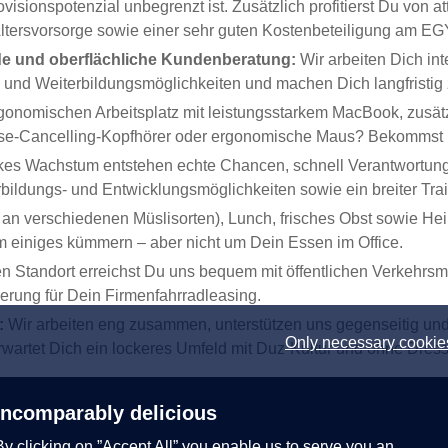
ovisionspotenzial unbegrenzt ist. Zusätzlich profitierst Du von
 Altersvorsorge sowie einer sehr guten Kostenbeteiligung am 
ende und oberflächliche Kundenberatung:
Wir arbeiten Dich in
- und Weiterbildungsmöglichkeiten und machen Dich langfristig
rgonomischen Arbeitsplatz mit leistungsstarkem MacBook, zusä
oise-Cancelling-Kopfhörer oder ergonomische Maus? Bekommst 
kes Wachstum entstehen echte Chancen, schnell Verantwortung
rbildungs- und Entwicklungsmöglichkeiten sowie ein breiter Tra
an verschiedenen Müslisorten), Lunch, frisches Obst sowie He
m einiges kümmern – aber nicht um Dein Essen im Office.
 Standort erreichst Du uns bequem mit öffentlichen Verkehrsmi
derung für Dein Firmenfahrradleasing.
t:
Wir arbeiten eng zusammen, unterstützen uns gegenseitig und
Only necessary cookie
rwartet Dich ein lockeres Umfeld mit Duz-Kultur und ohne Dres
Incomparably delicious
By clicking on ”Accept All” you enable us to serve you an