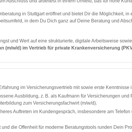
 Abschluss und arbeitest in einem Umfeld, das für hohe Kunde
beratung in Stuttgart eröffnet und bietet Dir die Möglichkeit,
itsumfeld, in dem Du Dich ganz auf Deine Beratung und Abschlü
st und Wert auf eine strukturierte, digitale Arbeitsweise sowie 
 (m/w/d) im Vertrieb für private Krankenversicherung (PK
rfahrung im Versicherungsvertrieb mit sowie erste Kenntnisse 
ossene Ausbildung, z. B. als Kaufmann für Versicherungen und 
terbildung zum Versicherungsfachwirt (m/w/d).
heres Auftreten im Kundengespräch, insbesondere am Telefon 
nd die Offenheit für moderne Beratungstools runden Dein Prof