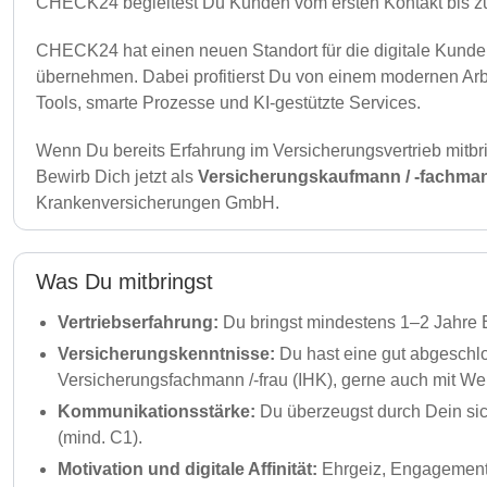
CHECK24 begleitest Du Kunden vom ersten Kontakt bis zum
CHECK24 hat einen neuen Standort für die digitale Kunden
übernehmen. Dabei profitierst Du von einem modernen Arbe
Tools, smarte Prozesse und KI-gestützte Services.
Wenn Du bereits Erfahrung im Versicherungsvertrieb mitbring
Bewirb Dich jetzt als
Versicherungskaufmann / -fachmann
Krankenversicherungen GmbH.
Was Du mitbringst
Vertriebserfahrung:
Du bringst mindestens 1–2 Jahre E
Versicherungskenntnisse:
Du hast eine gut abgeschl
Versicherungsfachmann /-frau (IHK), gerne auch mit Wei
Kommunikationsstärke:
Du überzeugst durch Dein sic
(mind. C1).
Motivation und digitale Affinität:
Ehrgeiz, Engagement u