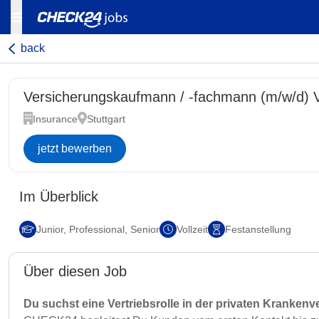
back
Versicherungskaufmann / -fachmann (m/w/d) V
Insurance
Stuttgart
jetzt bewerben
Im Überblick
Junior, Professional, Senior
Vollzeit
Festanstellung
Über diesen Job
Du suchst eine Vertriebsrolle in der privaten Kranken