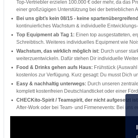
Top-Vertriebler erzielen 100.000 € oder mehr, da das Pr
einer großzügigen Unterstützung bei der betrieblichen
Bei uns gibt’s kein 08/15 - keine spartenübergreif
kontinuierliches Wachstum & individuelle Entwicklungs
Top Equipment ab Tag 1:
Einen top ausgestatteten, e
Schreibtisch. Weiteres individuelles Equipment wie N
Wachstum, das wirklich möglich ist:
Durch unser star
weiterzuentwickeln. Dafür stehen Dir individuelle Weite
Food & Drinks gehen aufs Haus:
Frühstück (Auswahl 
kostenlos zur Verfügung. Kurz gesagt: Du musst Dich u
Easy & nachhaltig unterwegs:
Durch unseren zentralen
komplett kostenfreien Deutschlandticket oder einer För
CHECKito-Spirit / Teamspirit, der nicht aufgesetzt is
After-Work oder bei Team- und Firmenevents: Bei uns e