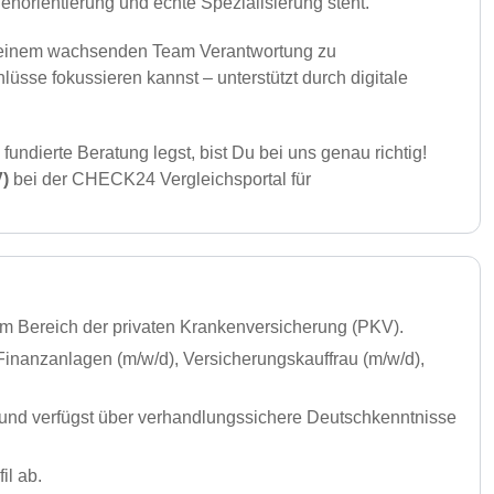
norientierung und echte Spezialisierung steht.
 in einem wachsenden Team Verantwortung zu
sse fokussieren kannst – unterstützt durch digitale
fundierte Beratung legst, bist Du bei uns genau richtig!
V)
bei der CHECK24 Vergleichsportal für
im Bereich der privaten Krankenversicherung (PKV).
Finanzanlagen (m/w/d), Versicherungskauffrau (m/w/d),
und verfügst über verhandlungssichere Deutschkenntnisse
il ab.