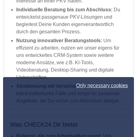
Interesse an einer PKV haben.
Individuelle Beratung bis zum Abschluss:
Du
entwickelst passgenaue PKV-Lösungen und
begleitest Deine Kunden eigenverantwortlich
durch den gesamten Prozess.
Nutzung innovativer Beratungstools:
Um
effizient zu arbeiten, nutzen wir unser eigens für
uns entwickeltes CRM-System sowie weitere
moderne Ansätze, wie z.B. KI-Tools,
Videoberatung, Desktop-Sharing und digitale
Unterschriften.
Only necessary cookies
Abstimmung mit Versicherungspartnern:
Du
klärst individuelle Fälle und sorgst für passende
Angebote, die Du sicher zum Abschluss bringst.
Was CHECK24 Dir bietet
Balance, die zum Arbeitsalltag passt:
Von