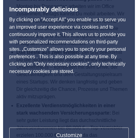
Montag bis Donnerstag arbeiten wir im Office
Incomparably delicious
zusammen, freitags kannst Du mobil arbeiten. Wir
By clicking on ”Accept All” you enable us to serve you
arbeiten bewusst vor Ort in unserem CHECK24
an improved user experience via cookies and to
Office – weil direkte Zusammenarbeit, schnelle
continuously improve it. This allows us to provide you
Abstimmung und echtes Teamgefühl für uns im
with personalized recommendations on third-party
Alltag den Unterschied machen.
sites. „Customize” allows you to specify your personal
Das Beste aus zwei Welten:
Bei uns bekommst
preferences . This is also possible at any time. By
Du die Sicherheit und Stabilität eines etablierten
clicking on ”Only necessary cookies”, only technically
Unternehmens – kombiniert mit dem Drive, der
necessary cookies are stored.
Geschwindigkeit und dem Gestaltungsspielraum
eines Startups. Wir denken langfristig und geben
Dir gleichzeitig die Chance, Prozesse und Themen
aktiv mitzuprägen.
Exzellente Verdienstmöglichkeiten in einer
stark wachsenden Versicherungssparte:
Bei
sehr guter Leistung liegt das durchschnittliche
Jahreseinkommen bei 80.000 € – Top-Vertriebler
Customize
erzielen 100.000 € oder mehr, da das