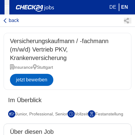
DE
EN
back
Versicherungskaufmann / -fachmann
(m/w/d) Vertrieb PKV,
Krankenversicherung
Insurance
Stuttgart
jetzt bewerben
Im Überblick
Junior, Professional, Senior
Vollzeit
Festanstellung
Über diesen Job