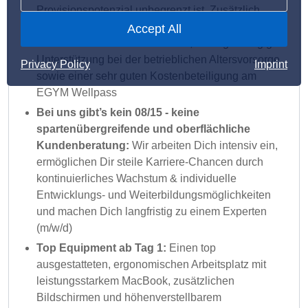
Provisionspotenzial unbegrenzt ist. Zusätzlich
profitierst Du von attraktiven Gutscheinen für
Accept All
zahlreiche CHECK24-Produkte, einer großzügigen
Unterstützung bei der betrieblichen Altersvorsorge
Privacy Policy
Imprint
sowie einer sehr guten Kostenbeteiligung am
EGYM Wellpass
Bei uns gibt’s kein 08/15 - keine
spartenübergreifende und oberflächliche
Kundenberatung:
Wir arbeiten Dich intensiv ein,
ermöglichen Dir steile Karriere-Chancen durch
kontinuierliches Wachstum & individuelle
Entwicklungs- und Weiterbildungsmöglichkeiten
und machen Dich langfristig zu einem Experten
(m/w/d)
Top Equipment ab Tag 1:
Einen top
ausgestatteten, ergonomischen Arbeitsplatz mit
leistungsstarkem MacBook, zusätzlichen
Bildschirmen und höhenverstellbarem