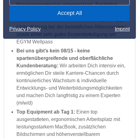
Provisionspotenzial unbegrenzt ist. Zusätzlich
profitierst Du von attraktiven Gutscheinen für
Accept All
zahlreiche CHECK24-Produkte, einer großzügigen
Unterstützung bei der betrieblichen Altersvorsorge
Privacy Policy
Imprint
sowie einer sehr guten Kostenbeteiligung am
EGYM Wellpass
Bei uns gibt’s kein 08/15 - keine
spartenübergreifende und oberflächliche
Kundenberatung:
Wir arbeiten Dich intensiv ein,
ermöglichen Dir steile Karriere-Chancen durch
kontinuierliches Wachstum & individuelle
Entwicklungs- und Weiterbildungsmöglichkeiten
und machen Dich langfristig zu einem Experten
(m/w/d)
Top Equipment ab Tag 1:
Einen top
ausgestatteten, ergonomischen Arbeitsplatz mit
leistungsstarkem MacBook, zusätzlichen
Bildschirmen und höhenverstellbarem