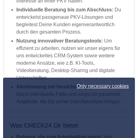
Interesse an einer PKV haben.
Individuelle Beratung bis zum Abschluss:
Du
entwickelst passgenaue PKV-Lösungen und
begleitest Deine Kunden eigenverantwortlich
durch den gesamten Prozess.
Nutzung innovativer Beratungstools:
Um
effizient zu arbeiten, nutzen wir unser eigens für
uns entwickeltes CRM-System sowie weitere
moderne Ansätze, wie z.B. KI-Tools,
Videoberatung, Desktop-Sharing und digitale
Unterschriften.
Only necessary cookies
Abstimmung mit Versicherungspartnern:
Du
klärst individuelle Fälle und sorgst für passende
Angebote, die Du sicher zum Abschluss bringst.
Was CHECK24 Dir bietet
Balance, die zum Arbeitsalltag passt:
Von