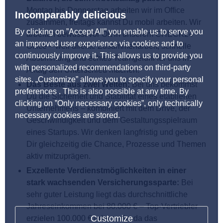
Montag bis Donnerstag arbeiten wir im Office
Incomparably delicious
zusammen, freitags kannst Du mobil arbeiten. Wir
By clicking on ”Accept All” you enable us to serve you
arbeiten bewusst vor Ort in unserem CHECK24
an improved user experience via cookies and to
Office – weil direkte Zusammenarbeit, schnelle
continuously improve it. This allows us to provide you
Abstimmung und echtes Teamgefühl für uns im
with personalized recommendations on third-party
Alltag den Unterschied machen.
sites. „Customize” allows you to specify your personal
Das Beste aus zwei Welten:
Bei uns bekommst
preferences . This is also possible at any time. By
Du die Sicherheit und Stabilität eines etablierten
clicking on ”Only necessary cookies”, only technically
Unternehmens – kombiniert mit dem Drive, der
necessary cookies are stored.
Geschwindigkeit und dem Gestaltungsspielraum
eines Startups. Wir denken langfristig und geben
Dir gleichzeitig die Chance, Prozesse und Themen
aktiv mitzuprägen.
Exzellente Verdienstmöglichkeiten in einer
stark wachsenden Versicherungssparte:
Bei
sehr guter Leistung liegt das durchschnittliche
Jahreseinkommen bei 80.000 € – Top-Vertriebler
Customize
erzielen 100.000 € oder mehr, da das