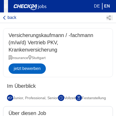
DE
EN
back
Versicherungskaufmann / -fachmann
(m/w/d) Vertrieb PKV,
Krankenversicherung
Insurance
Stuttgart
jetzt bewerben
Im Überblick
Junior, Professional, Senior
Vollzeit
Festanstellung
Über diesen Job