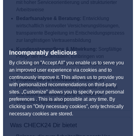
mit hoher Serviceorientierung und strukturierter
Arbeitsweise
Bedarfsanalyse & Beratung:
Entwicklung
wirtschaftlich sinnvoller Versicherungslösungen,
transparente Begleitung im Entscheidungsprozess
zur langfristigen Vertrauensbildung
Kundenstammpflege & Mitwirkung:
Sorgfältige
Incomparably delicious
Pflege der Kundendaten, Einbringen von
By clicking on ”Accept All” you enable us to serve you
Fachwissen und Entscheidungskompetenz in die
an improved user experience via cookies and to
Bearbeitung
continuously improve it. This allows us to provide you
Projektarbeit & Innovation:
Mitarbeit an
with personalized recommendations on third-party
Projekten, Weiterentwicklung digitaler Services
sites. „Customize” allows you to specify your personal
und aktive Ideenbeteiligung für moderne
preferences . This is also possible at any time. By
Versicherungsberatung
clicking on ”Only necessary cookies”, only technically
necessary cookies are stored.
Was CHECK24 Dir bietet