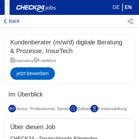
DE
EN
back
Kundenberater (m/w/d) digitale Beratung
& Prozesse, InsurTech
Insurance
Frankfurt
jetzt bewerben
Im Überblick
Junior, Professional, Senior
Vollzeit
Festanstellung
Über diesen Job
CHECK24 – Deutschlands führendes