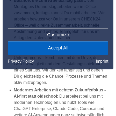
Balance, die zum Arbeitsalltag passt:
Von
Montag bis Donnerstag arbeiten wir im Office
zusammen, freitags kannst Du mobil arbeiten. Wir
arbeiten bewusst vor Ort in unserem CHECK24
Office – weil direkte Zusammenarbeit, schnelle
Abstimmung und echtes Teamgefühl für uns im
Customize
Alltag den Unterschied machen.
Das Beste aus zwei Welten:
Bei uns bekommst
Accept All
Du die Sicherheit und Stabilität eines etablierten
Unternehmens – kombiniert mit dem Drive, der
Privacy Policy
Imprint
Geschwindigkeit und dem Gestaltungsspielraum
eines Startups. Wir denken langfristig und geben
Dir gleichzeitig die Chance, Prozesse und Themen
aktiv mitzuprägen.
Modernes Arbeiten mit echtem Zukunftsfokus -
AI-first statt oldschool:
Du arbeitest bei uns mit
modernen Technologien und nutzt Tools wie
ChatGPT Enterprise, Claude Code, Cursor.ai und
weitere AI-Anwendungen ganz selbstverständlich