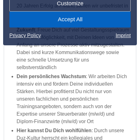
Customize
20 Jahren Erfolg am Markt stellen wir unbefristet in
Festanstellung ein
Accept All
Entwickle mit uns die Steuererklärung der
Zukunft
: Freue Dich auf viel Gestaltungsspielraum
Privacy Policy
Imprint
sowie die Möglichkeit, mit Deinen Ideen von
Anfang an unsere Prozesse aktiv mitzugestalten.
Dabei sind kurze Kommunikationswege sowie
eine schnelle Umsetzung für uns
selbstverständlich
Dein persönliches Wachstum
: Wir arbeiten Dich
intensiv ein und fördern Deine individuellen
Stärken. Hierbei profitierst Du nicht nur von
unseren fachlichen und persönlichen
Trainingsangeboten, sondern auch von der
Expertise unserer Steuerberater (m/w/d) und
Diplom-Finanzwirte (m/w/d) vor Ort
Hier kannst Du Dich wohlfühlen
: Durch unsere
Duz-Kultur herrscht ein kollegiales und