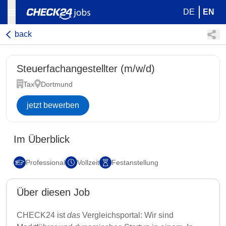
DE
EN
back
Steuerfachangestellter (m/w/d)
Tax
Dortmund
jetzt bewerben
Im Überblick
Professional
Vollzeit
Festanstellung
Über diesen Job
CHECK24 ist
das
Vergleichsportal: Wir sind