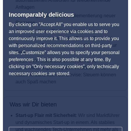
automatisierten Antworten für wiederkehrende
Anfragen
Incomparably delicious
Aktive Mitgestaltung und Implementierung neuer
Prozesse
By clicking on ”Accept All” you enable us to serve you
Du bringst Deine Erfahrungen aus der
an improved user experience via cookies and to
Steuerkanzlei ein und stehst Deinem Team bei
continuously improve it. This allows us to provide you
Fragen zum Einkommensteuerrecht beratend zur
with personalized recommendations on third-party
Seite
sites. „Customize” allows you to specify your personal
preferences . This is also possible at any time. By
Nutze Dein Steuerwissen mit dem Ziel,
clicking on ”Only necessary cookies”, only technically
Steuererklärungen für jeden verständlich zu
necessary cookies are stored.
machen. Ganz nach der Devise: Steuern können
auch Spaß machen
Was wir Dir bieten
Start-up Flair mit Sicherheit
: Wir sind Marktführer
und dynamisches Start-up in einem. Als stabiles
und wachsendes Tech-Unternehmen mit mehr als