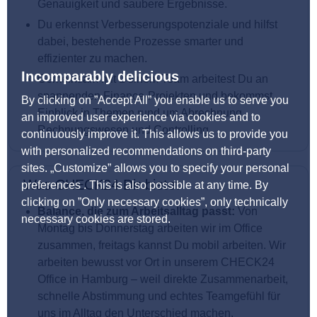
Genauigkeit und saubere Ergebnisse.
Du erkennst Verbesserungspotenziale und hilfst
dabei, bestehende Prozesse smarter und
effizienter zu machen.
Incomparably delicious
Gemeinsam mit Deinem Team arbeitest Du an
spannenden Finance-Projekten und bekommst
By clicking on ”Accept All” you enable us to serve you
Einblick in Themen rund um Abrechnung,
an improved user experience via cookies and to
Rechnungswesen und Controlling.
continuously improve it. This allows us to provide you
with personalized recommendations on third-party
sites. „Customize” allows you to specify your personal
Was CHECK24 Dir bietet
preferences . This is also possible at any time. By
clicking on ”Only necessary cookies”, only technically
Balance, die zum Arbeitsalltag passt:
Von
necessary cookies are stored.
Montag bis Donnerstag arbeiten wir im Office
zusammen, freitags kannst Du mobil arbeiten. Wir
arbeiten bewusst vor Ort in unserem CHECK24
Office in Hamburg – weil direkte Zusammenarbeit,
schnelle Abstimmung und echtes Teamgefühl für
uns im Alltag den Unterschied machen.