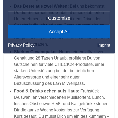
Das Beste aus zwei Welten:
Bei uns bekommst
Du die Sicherheit und Stabilität eines etablierten
Customize
Unternehmens – kombiniert mit dem Drive, der
Geschwindigkeit und dem Gestaltungsspielraum
Accept All
eines Startups. Wir denken langfristig und geben
Dir gleichzeitig die Chance, Prozesse und Themen
aktiv mitzuprägen.
Privacy Policy
Imprint
Starkes Gesamtpaket:
Neben einem attraktiven
Gehalt und 28 Tagen Urlaub, profitierst Du von
Gutscheinen für viele CHECK24-Produkte, einer
starken Unterstützung bei der betrieblichen
Altersvorsorge und einer sehr guten
Bezuschussung des EGYM Wellpass.
Food & Drinks gehen aufs Haus:
Frühstück
(Auswahl an verschiedenen Müslisorten), Lunch,
frisches Obst sowie Heiß- und Kaltgetränke stehen
Dir die ganze Woche kostenlos zur Verfügung.
Kurz gesagt: Du musst Dich um einiges kümmern –