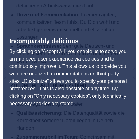
detaillierten Arbeitsweise direkt auf
Drive und Kommunikation:
In einem agilen,
kommunikativen Team fühlst Du Dich wohl und
arbeitest gemeinsam schnell und effizient an
Lösungen
Incomparably delicious
Sprachkenntnisse:
Sehr gute Deutsch- und
By clicking on ”Accept All” you enable us to serve you
Englischkenntnisse in Wort und Schrift runden
an improved user experience via cookies and to
Dein Profil ab
continuously improve it. This allows us to provide you
with personalized recommendations on third-party
sites. „Customize” allows you to specify your personal
Zu Deinen Aufgaben zählen
preferences . This is also possible at any time. By
clicking on ”Only necessary cookies”, only technically
Datensortierung:
Du unterstützt unser Team bei
necessary cookies are stored.
der Kategorisierung von Daten
Qualitätssicherung:
Die Datenqualität sowie die
Korrektheit sortierter Daten liegen in Deinen
Händen
Zusammenarbeit im Team:
Gemeinsam mit