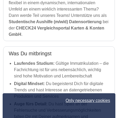
flexibel in einem dynamischen, internationalen
Umfeld an einem wirklich interessanten Thema?
Dann werde Teil unseres Teams! Unterstütze uns als
Studentische Aushilfe (m/w/d) Datensortierung
bei
der
CHECK24 Vergleichsportal Karten & Konten
GmbH
.
Was Du mitbringst
Laufendes Studium:
Gültige Immatrikulation – die
Fachrichtung ist für uns nebensächlich, wichtig
sind hohe Motivation und Lernbereitschaft
Digital Mindset:
Du begeisterst Dich für digitale
Trends und hast Interesse an datengetriebenen
Produkten und Services
Only necessary cookies
Auge fürs Detail:
Du hast Spaß an der
Fehlersuche und Verbesserungsmöglichkeiten
fallen Dir mit Deiner aufmerksamen und