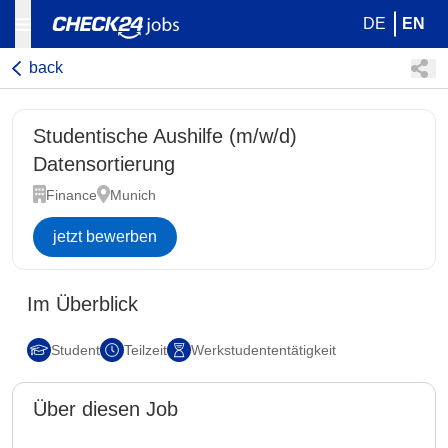
DE
EN
back
Studentische Aushilfe (m/w/d)
Datensortierung
Finance
Munich
jetzt bewerben
Im Überblick
Student
Teilzeit
Werkstudententätigkeit
Über diesen Job