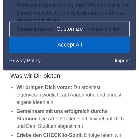
Produktmanagern (m/w/d) und Softwareentwicklern
(m/w/d) verstehst Du die Anforderungen und setzt
sie bestmöglich um
Customize
Dokumentation:
Du setzt Dich intensiv mit den
bestehenden Sortierungsprozessen auseinander,
dokumentierst diese und hilfst uns dabei,
Accept All
Verbesserungen zu erreichen
Privacy Policy
Imprint
Was wir Dir bieten
Wir bringen Dich voran:
Du arbeitest
eigenverantwortlich, auf Augenhöhe und bringst
eigene Ideen ein
Gemeinsam mit uns erfolgreich durchs
Studium:
Die Arbeitszeiten sind flexibel auf Dich
und Dein Studium abgestimmt
Erlebe den CHECKito-Spirit:
Erfolge feiern wir