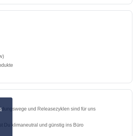
w)
odukte
s
heidungswege und Releasezyklen sind für uns
t Du klimaneutral und günstig ins Büro