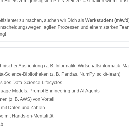
n Hotels zum günstigsten Preis. Seit 2014 schaffen wir mit uns
fizienter zu machen, suchen wir Dich als
Werkstudent (m/w/d
Entscheidungswegen, agilen Prozessen und einem starken Team –
ng!
nischer Ausrichtung (z. B. Informatik, Wirtschaftsinformatik, M
a-Science-Bibliotheken (z. B. Pandas, NumPy, scikit-learn)
s des Data-Science-Lifecycles
guage Models, Prompt Engineering und AI Agents
en (z. B. AWS) von Vorteil
 mit Daten und Zahlen
se mit Hands-on-Mentalität
ab