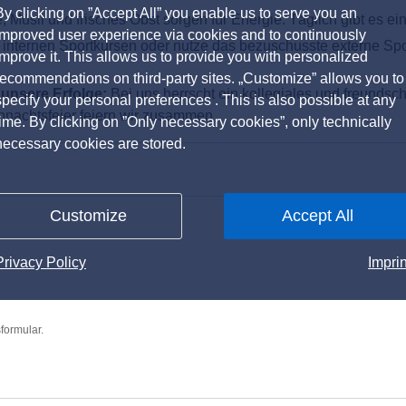
By clicking on ”Accept All” you enable us to serve you an
 Müsli und frisches Obst sorgen für Energie. Täglich gibt es 
improved user experience via cookies and to continuously
en internen Sportkursen oder nutze das bezuschusste externe Sp
improve it. This allows us to provide you with personalized
recommendations on third-party sites. „Customize” allows you to
unsere Erfolge:
Bei uns herrscht ein kollegiales und freundsch
specify your personal preferences . This is also possible at any
nachtsfeier feiern wir zusammen
time. By clicking on ”Only necessary cookies”, only technically
necessary cookies are stored.
Customize
Accept All
Privacy Policy
Imprin
formular.