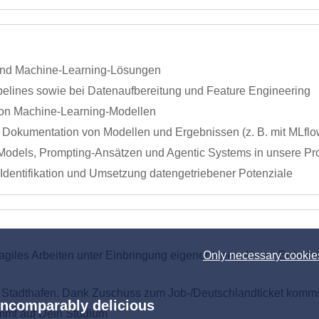
- und Machine-Learning-Lösungen
pelines sowie bei Datenaufbereitung und Feature Engineering
 von Machine-Learning-Modellen
 Dokumentation von Modellen und Ergebnissen (z. B. mit MLflo
 Models, Prompting-Ansätzen und Agentic Systems in unsere Pr
dentifikation und Umsetzung datengetriebener Potenziale
Only necessary cookie
agiles Arbeiten unter Einbringung eigener Ideen. Kurze Entsc
m Stadthafen. Dank Zuschuss zum Job-/Deutschlandticket komms
Incomparably delicious
immt auf Dein Studium