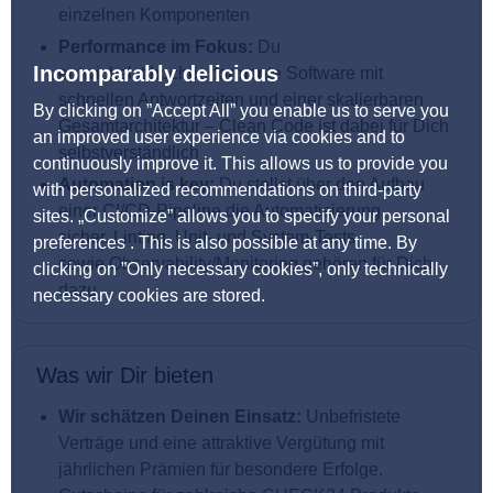
einzelnen Komponenten
Performance im Fokus:
Du
Incomparably delicious
entwickelst hochperformante Software mit
schnellen Antwortzeiten und einer skalierbaren
By clicking on ”Accept All” you enable us to serve you
Gesamtarchitektur – Clean Code ist dabei für Dich
an improved user experience via cookies and to
selbstverständlich
continuously improve it. This allows us to provide you
Automation is key:
Du stellst über den Aufbau
with personalized recommendations on third-party
einer CI/CD-Pipeline die Automatisierung
sites. „Customize” allows you to specify your personal
sicher. Linting, Unit- und System-Tests
preferences . This is also possible at any time. By
sowie Observability/Monitoring gehören für Dich
clicking on ”Only necessary cookies”, only technically
dazu
necessary cookies are stored.
Was wir Dir bieten
Wir schätzen Deinen Einsatz:
Unbefristete
Verträge und eine attraktive Vergütung mit
jährlichen Prämien für besondere Erfolge.