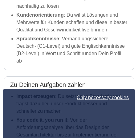
nachhaltig zu lösen
Kundenorientierung:
Du willst Lösungen und
Mehrwerte für Kunden schaffen und diese in bester
Qualität und Geschwindigkeit live bringen
Sprachkenntnisse:
Verhandlungssichere
Deutsch- (C1-Level) und gute Englischkenntnisse
(B2-Level) in Wort und Schrift runden Dein Profil
ab
Zu Deinen Aufgaben zählen
Impact erzeugen:
Du setzt neue Standards und
Only necessary cookies
trägst dazu bei, unser Produkt besser und
schneller zu machen
You code it, you run it:
Von der
Anforderungsanalyse über das Design der
Gesamtarchitektur bis zur Implementierung der