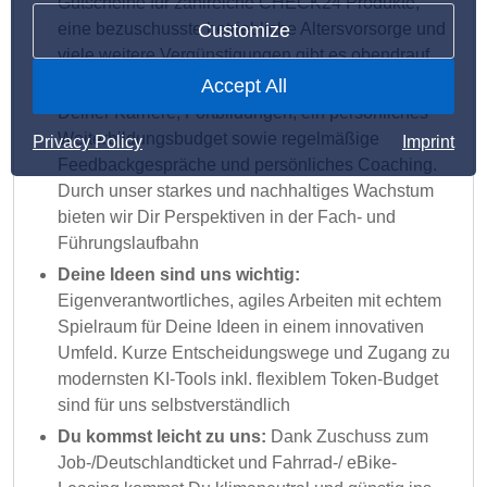
Gutscheine für zahlreiche CHECK24 Produkte,
Customize
eine bezuschusste betriebliche Altersvorsorge und
viele weitere Vergünstigungen gibt es obendrauf
Accept All
Wir bringen Dich voran:
Individuelle Förderung
Deiner Karriere, Fortbildungen, ein persönliches
Weiterbildungsbudget sowie regelmäßige
Privacy Policy
Imprint
Feedbackgespräche und persönliches Coaching.
Durch unser starkes und nachhaltiges Wachstum
bieten wir Dir Perspektiven in der Fach- und
Führungslaufbahn
Deine Ideen sind uns wichtig:
Eigenverantwortliches, agiles Arbeiten mit echtem
Spielraum für Deine Ideen in einem innovativen
Umfeld. Kurze Entscheidungswege und Zugang zu
modernsten KI-Tools inkl. flexiblem Token-Budget
sind für uns selbstverständlich
Du kommst leicht zu uns:
Dank Zuschuss zum
Job-/Deutschlandticket und Fahrrad-/ eBike-