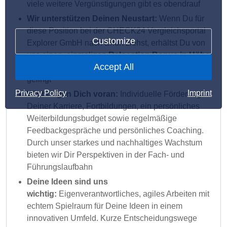
viele weitere Vergünstigungen gibt es obendrauf
Wir unterstützen Deinen Neustart:
Wenn Du für
diese Position bei der CHECK24 Vergleichsportal
Customize
Explorer GmbH nach Erfurt ziehst, erhältst Du von
uns einen einmaligen
Relocation Bonus in Höhe
Accept All
von 2.000€
, damit Dein Start bei uns noch leichter
gelingt
Privacy Policy
Imprint
Wir bringen Dich voran:
Individuelle Förderung
Deiner Karriere, Fortbildungen, ein persönliches
Weiterbildungsbudget sowie regelmäßige
Feedbackgespräche und persönliches Coaching.
Durch unser starkes und nachhaltiges Wachstum
bieten wir Dir Perspektiven in der Fach- und
Führungslaufbahn
Deine Ideen sind uns
wichtig:
Eigenverantwortliches, agiles Arbeiten mit
echtem Spielraum für Deine Ideen in einem
innovativen Umfeld. Kurze Entscheidungswege