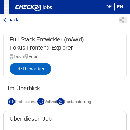
DE
EN
back
Full-Stack Entwickler (m/w/d) –
Fokus Frontend Explorer
Travel
Erfurt
jetzt bewerben
Im Überblick
Professional
Vollzeit
Festanstellung
Über diesen Job