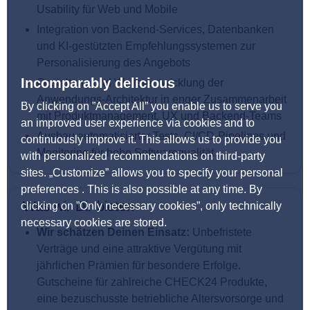
Usability für Web und Mobile
Integration von Backend‑Services, Datenbanken
und KI‑gestützten Empfehlungssystemen zur
Personalisierung des Angebots
Incomparably delicious
Gestaltung und Weiterentwicklung der
Anwendungs‑Architektur in enger Zusammenarbeit
By clicking on ”Accept All” you enable us to serve you
mit Produktmanagement, UX und Backend‑Teams
an improved user experience via cookies and to
Ausbau automatisierter Tests, CI/CD‑Pipelines und
continuously improve it. This allows us to provide you
Monitoring für hohe Softwarequalität
with personalized recommendations on third-party
sites. „Customize” allows you to specify your personal
preferences . This is also possible at any time. By
Was wir Dir bieten
clicking on ”Only necessary cookies”, only technically
necessary cookies are stored.
Wir schätzen Deinen Einsatz:
Unbefristete
Verträge und eine attraktive Vergütung mit
jährlichen Prämien für besondere Erfolge.
Gutscheine für zahlreiche CHECK24 Produkte,
eine bezuschusste betriebliche Altersvorsorge und