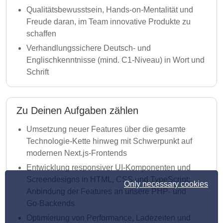
Qualitätsbewusstsein, Hands‑on‑Mentalität und
Freude daran, im Team innovative Produkte zu
schaffen
Verhandlungssichere Deutsch‑ und
Englischkenntnisse (mind. C1-Niveau) in Wort und
Schrift
Zu Deinen Aufgaben zählen
Umsetzung neuer Features über die gesamte
Technologie‑Kette hinweg mit Schwerpunkt auf
modernen Next.js‑Frontends
Entwicklung responsiver UI‑Komponenten und
Screendesigns in HTML, CSS und TypeScript;
Only necessary cookies
Anbindung der Features an unsere PHP‑ und
Go‑Backends
Optimierung von Performance, Ladezeiten und